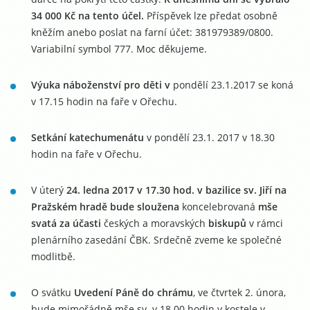
34 000 Kč na tento účel.
Příspěvek lze předat osobně
kněžím anebo poslat na farní účet: 381979389/0800.
Variabilní symbol 777. Moc děkujeme.
Výuka náboženství pro děti v
pondělí 23.1.2017 se koná
v 17.15 hodin na faře v Ořechu.
Setkání katechumenátu
v pondělí 23.1. 2017 v 18.30
hodin na faře v Ořechu.
V úterý
24. ledna 2017 v 17.30 hod. v bazilice sv. Jiří na
Pražském hradě bude sloužena
koncelebrovaná
mše
svatá za účasti
českých a moravských
biskupů
v rámci
plenárního zasedání ČBK. Srdečně zveme ke společné
modlitbě.
O svátku
Uvedení Páně do chrámu
, ve čtvrtek 2. února,
bude mimořádně mše sv. v 18.00 hodin v kostele v