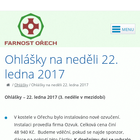
Ohlášky na neděli 22.
ledna 2017
/
Ohlášky
/
Ohlášky na neděli 22. ledna 2017
Ohlášky – 22. ledna 2017 (3. neděle v mezidobí)
V kostele v Ořechu bylo instalováno nové ozvučení.
Instalaci provedla firma Ozvuk. Celková cena činí
48 940 Kč. Budeme vděční, pokud se najde sponzor,
dárce na pokrytí této částky.
K dnešnímu dni se vybralo