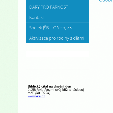
DARY PRO FARNOST
Kontakt
Spolek JŠB – Ořech, z.s.
Aktivizace pro rodiny s dětmi