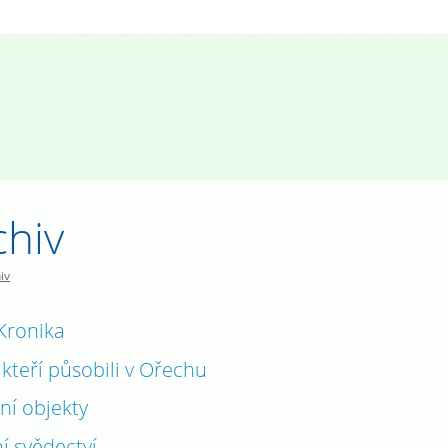
chiv
iv
Kronika
 kteří působili v Ořechu
ní objekty
í svědectví