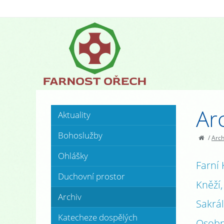
Ar
Aktuality
Bohoslužby
/
Arch
Ohlášky
Farní 
Duchovní prostor
Kněží,
Archiv
Sakrál
Katecheze dospělých
Osobn