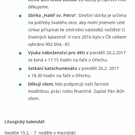
děkujeme.
Sbírka „Haléř sv. Petra“
. Dnešní sbírka je určena
na potřeby Svatého otce, aby mohl jménem celé
církve přispívat ke zmírnění následků neštěstí či
živelných katastrof. V roce 2016 bylo v ČR celkem
vybráno 902 604,- Kč.
Výuka náboženství pro děti v
pondělí 20.2.2017
se koná v 17.15 hodin na faře v Ořechu.
Setkání katechumenátu
v pondělí 20.2. 2017
v 18.30 hodin na faře v Ořechu.
Děkuji všem
, kdo podporují naši farnost
modlitbou, práci nebo finančně. Zaplať Pán Bůh
všem.
Liturgický kalendář:
Neděle 19.2. - 7. neděle v mezidobí