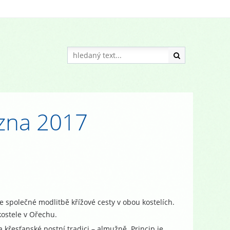
ezna 2017
 společné modlitbě křížové cesty v obou kostelích.
kostele v Ořechu.
křesťanské postní tradici – almužně. Princip je