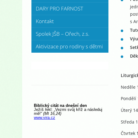
jed
DARY PRO FARNOST
pos
Kontakt
s A
Tut
Spolek JŠB – Ořech, z.s.
Výu
Aktivizace pro rodiny s dětmi
Set
Děk
Liturgic
Neděle 1
Pondělí 1
Úterý 14
Středa 1
Čtvrtek 1