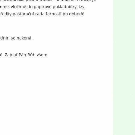
eme, vložíme do papírové pokladničky, tzv.
tředky pastorační rada farnosti po dohodě
zdnin se nekoná .
ně. Zaplať Pán Bůh všem.