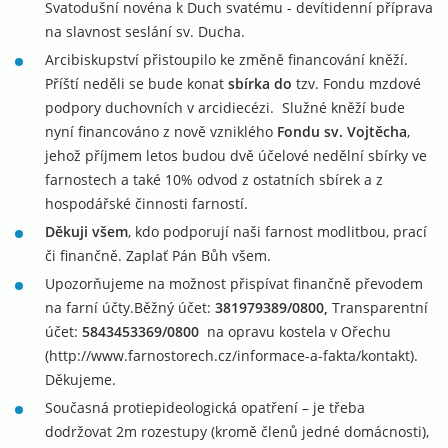
Svatodušní novéna k Duch svatému - devítidenní příprava
na slavnost seslání sv. Ducha.
Arcibiskupství přistoupilo ke změně financování kněží.
Příští neděli se bude konat
sbírka do
tzv. Fondu mzdové
podpory duchovních v arcidiecézi. Služné kněží bude
nyní financováno z nově vzniklého
Fondu sv. Vojtěcha
,
jehož příjmem letos budou dvě účelové nedělní sbírky ve
farnostech a také 10% odvod z ostatních sbírek a z
hospodářské činnosti farností.
Děkuji všem
, kdo podporují naši farnost modlitbou, prací
či finančně. Zaplať Pán Bůh všem.
Upozorňujeme na možnost přispívat finančně převodem
na farní účty.Běžný účet:
381979389/0800,
Transparentní
účet:
5843453369/0800
na opravu kostela v Ořechu
(http://www.farnostorech.cz/informace-a-fakta/kontakt).
Děkujeme.
Současná protiepideologická opatření – je třeba
dodržovat 2m rozestupy (kromě členů jedné domácnosti),