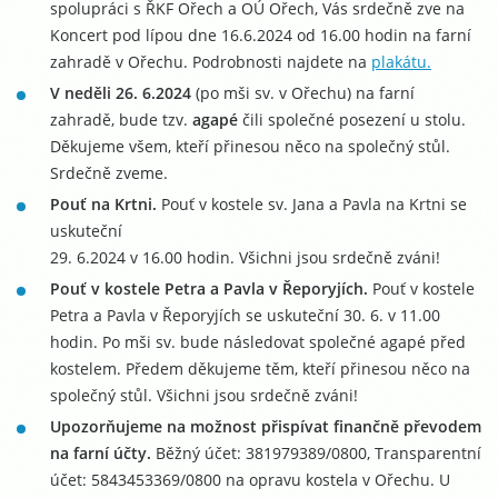
spolupráci s ŘKF Ořech a OÚ Ořech, Vás srdečně zve na
Koncert pod lípou dne 16.6.2024 od 16.00 hodin na farní
zahradě v Ořechu. Podrobnosti najdete na
plakátu.
V neděli 26. 6.2024
(po mši sv. v Ořechu) na farní
zahradě, bude tzv.
agapé
čili společné posezení u stolu.
Děkujeme všem, kteří přinesou něco na společný stůl.
Srdečně zveme.
Pouť na Krtni.
Pouť v kostele sv. Jana a Pavla na Krtni se
uskuteční
29. 6.2024 v 16.00 hodin. Všichni jsou srdečně zváni!
Pouť v kostele Petra a Pavla v Řeporyjích.
Pouť v kostele
Petra a Pavla v Řeporyjích se uskuteční 30. 6. v 11.00
hodin. Po mši sv. bude následovat společné agapé před
kostelem. Předem děkujeme těm, kteří přinesou něco na
společný stůl. Všichni jsou srdečně zváni!
Upozorňujeme na možnost přispívat finančně převodem
na farní účty.
Běžný účet: 381979389/0800, Transparentní
účet: 5843453369/0800 na opravu kostela v Ořechu. U