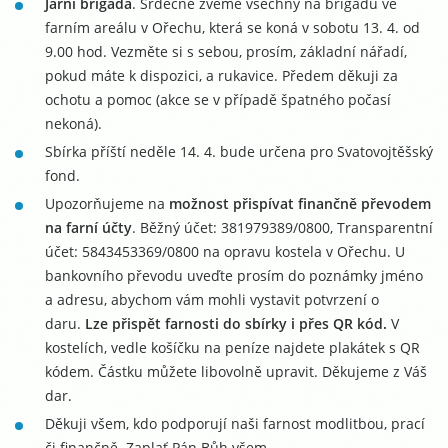
Jarní brigáda
. Srdečně zveme všechny na brigádu ve
farním areálu v Ořechu, která se koná v sobotu 13. 4. od
9.00 hod. Vezměte si s sebou, prosím, základní nářadí,
pokud máte k dispozici, a rukavice. Předem děkuji za
ochotu a pomoc (akce se v případě špatného počasí
nekoná).
Sbírka příští neděle 14. 4. bude určena pro Svatovojtěšský
fond.
Upozorňujeme na
možnost přispívat finančně převodem
na farní účty
. Běžný účet: 381979389/0800, Transparentní
účet: 5843453369/0800 na opravu kostela v Ořechu. U
bankovního převodu uveďte prosím do poznámky jméno
a adresu, abychom vám mohli vystavit potvrzení o
daru.
Lze přispět farnosti do sbírky i přes QR kód.
V
kostelích, vedle košíčku na peníze najdete plakátek s QR
kódem. Částku můžete libovolně upravit. Děkujeme z Váš
dar.
Děkuji všem, kdo podporují naši farnost modlitbou, prací
či finančně. Zaplať Pán Bůh všem.