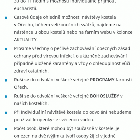
30 do 11 hodin s možností individuálně přijmout
eucharistii.
Časové údaje ohledně možnosti návštěvy kostela
v Ořechu, během velikonočních svátků, najdeme na
nástěnce u obou kostelů nebo na farním webu v kolonce
AKTUALITY.
Prosíme všechny o pečlivé zachovávání obecných zásad
ochrany před virovou infekcí, o ukázněné zachovávání
případně uložené karantény a vždy o ohleduplnost vůči
zdraví ostatních.
Ruší se
do odvolání veškeré veřejné
PROGRAMY
farnosti
Ořech.
Ruší se
do odvolání veškeré veřejné
BOHOSLUŽBY
v
naších kostelích.
Při individuální návštěvě kostela do odvolání nebudeme
používat kropenky se svěcenou vodou.
Počet osob, které mohou být současně v kostele, je
omezen na dvě (výjimku tvoří osoby žijící v jedné