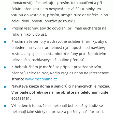
domácnosti). Respektujte, prosím, toto opatření a při
čekání před kostelem nevytvářejte větší skupinky. Po
vstupu do kostela si, prosím, umyjte ruce dezinfekci a po
celou dobu pobytu používejte roušku.
Prosím všechny, aby do odvolání přijímali eucharistii na
ruku a nikoliv do úst.
Prosím naše seniory a zdravotně oslabené farníky, aby s
ohledem na svou zranitelnost nyní upustili od návštěvy
kostela a spojili se s ostatními křesťany prostřednictvím
televizních, rozhlasových či online přenosů.
K bohoslužbám je možné se připojit prostřednictvím
přenosů Televize Noe, Radio Proglas nebo na internetové
stránce
www.mseonline.cz
Návštěva kněze doma u seniorů či nemocných je možná.
V případě potřeby se na mě obraťte na telefonním čísle
602136161.
Vzhledem k tomu, že se nekonají bohoslužby, tudíž se
nekonají také sbírky na provoz a potřeby naší farnosti.