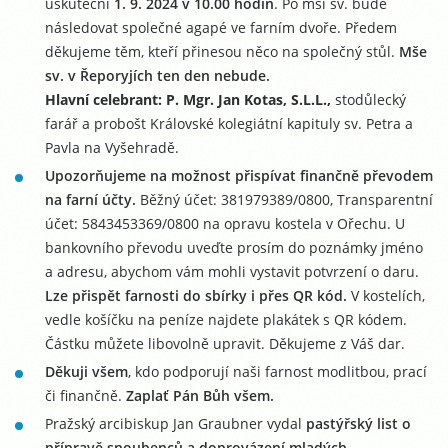
uskuteční
1. 9. 2024 v 10.00 hodin
. Po mši sv. bude
následovat společné agapé ve farním dvoře. Předem
děkujeme těm, kteří přinesou něco na společný stůl.
Mše
sv. v Řeporyjích ten den nebude.
Hlavní celebrant: P. Mgr. Jan Kotas, S.L.L.,
stodůlecký
farář a probošt Královské kolegiátní kapituly sv. Petra a
Pavla na Vyšehradě.
Upozorňujeme na možnost přispívat finančně převodem
na farní účty.
Běžný účet: 381979389/0800, Transparentní
účet: 5843453369/0800 na opravu kostela v Ořechu. U
bankovního převodu uveďte prosím do poznámky jméno
a adresu, abychom vám mohli vystavit potvrzení o daru.
Lze přispět farnosti do sbírky i přes QR kód.
V kostelích,
vedle košíčku na peníze najdete plakátek s QR kódem.
Částku můžete libovolně upravit. Děkujeme z Váš dar.
Děkuji všem
, kdo podporují naši farnost modlitbou, prací
či finančně.
Zaplať Pán Bůh všem.
Pražský arcibiskup Jan Graubner vydal
pastýřský list o
přípravě snoubenců a doprovázení mladých