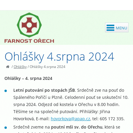
Ohlášky 4.srpna 2024
/
Ohlášky
/
Ohlášky 4.srpna 2024
Ohlášky – 4. srpna 2024
Letní putování po stopách JŠB
. Srdečně zve na pouť do
Spáleného Poříčí u Plzně. Celodenní pouť se uskuteční 10.
srpna 2024. Odjezd od kostela v Ořechu v 8.00 hodin.
Těšíme se na společné putování. Přihlášky: Jiřina
Hovorková, E-mail:
hovorkova@apap.cz
, tel: 605 172 335.
Srdečně zveme na
poutní mši sv. do Ořechu
, která se