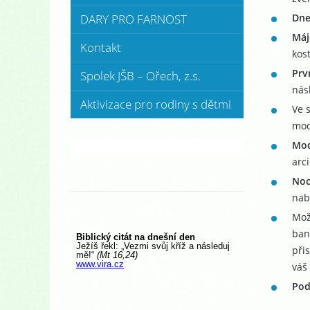
Dne
DARY PRO FARNOST
Máj
Kontakt
kost
Prv
Spolek JŠB – Ořech, z.s.
nás
Aktivizace pro rodiny s dětmi
Ve 
mod
Mod
arc
Noc
nab
Mož
ban
při
váš
Pod