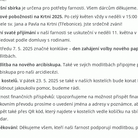
šní sbírka
je určena pro potřeby farnosti. Všem dárcům děkujeme.
ové pobožnosti na Krtni 2025.
Po celý květen vždy v neděli v 15:0
ele sv. Jana a Pavla na Krtni (Třebonice). Jste srdečně zváni!
ní svaté přijímání
v naší farnosti se uskuteční v neděli 11. května 
ledovat podle domluvy s rodinami.
středu 7. 5. 2025 značné konkláve –
den zahájení volby nového pa
litbách.
litba na nového arcibiskupa.
Také ve svých modlitbách připojme
ibiskupa pro naši arcidiecézi.
 kostelů.
V pátek 23. 5. 2025 se také v naších kostelích bude konat
ídnout jakoukoliv pomoc, budeme rádi.
nost finančních příspěvků: Upozorňujeme na možnost přispět fina
kovním převodu prosíme o uvedení jména a adresy v poznámce, aby
spět také přes QR kód, který najdete v kostelích vedle košíčku na s
 dar.
ěkování:
Děkujeme všem, kteří naši farnost podporují modlitbou, pr