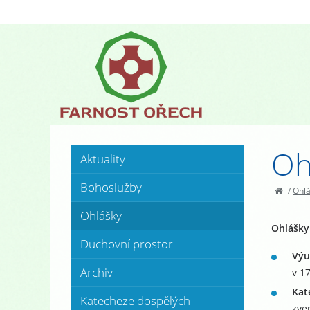
Oh
Aktuality
Bohoslužby
/
Ohl
Ohlášky
Ohlášky
Duchovní prostor
Výu
Archiv
v 1
Kat
Katecheze dospělých
zve