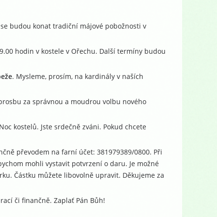
0 se budou konat tradiční májové pobožnosti v
v 9.00 hodin v kostele v Ořechu. Další termíny budou
peže
. Mysleme, prosím, na kardinály v naších
 prosbu za správnou a moudrou volbu nového
 Noc kostelů. Jste srdečně zváni. Pokud chcete
nčně převodem na farní účet: 381979389/0800. Při
chom mohli vystavit potvrzení o daru. Je možné
bírku. Částku můžete libovolně upravit. Děkujeme za
ací či finančně. Zaplať Pán Bůh!