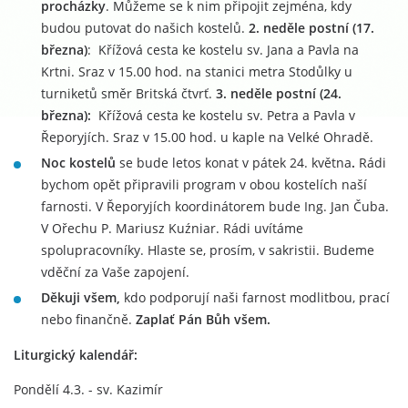
procházky
. Můžeme se k nim připojit zejména, kdy
budou putovat do našich kostelů.
2. neděle postní (17.
března)
: Křížová cesta ke kostelu sv. Jana a Pavla na
Krtni. Sraz v 15.00 hod. na stanici metra Stodůlky u
turniketů směr Britská čtvrť.
3. neděle postní (24.
března):
Křížová cesta ke kostelu sv. Petra a Pavla v
Řeporyjích. Sraz v 15.00 hod. u kaple na Velké Ohradě.
Noc kostelů
se bude letos konat v pátek 24. května
.
Rádi
bychom opět připravili program v obou kostelích naší
farnosti. V Řeporyjích koordinátorem bude Ing. Jan Čuba.
V Ořechu P. Mariusz Kuźniar. Rádi uvítáme
spolupracovníky. Hlaste se, prosím, v sakristii. Budeme
vděční za Vaše zapojení.
Děkuji všem,
kdo podporují naši farnost modlitbou, prací
nebo finančně.
Zaplať Pán Bůh všem.
Liturgický kalendář:
Pondělí 4.3. - sv. Kazimír