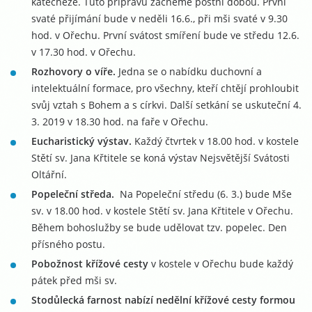
katecheze. Tuto přípravu začneme postní dobou. První
svaté přijímání bude v neděli 16.6., při mši svaté v 9.30
hod. v Ořechu. První svátost smíření bude ve středu 12.6.
v 17.30 hod. v Ořechu.
Rozhovory o víře.
Jedna se o nabídku duchovní a
intelektuální formace, pro všechny, kteří chtějí prohloubit
svůj vztah s Bohem a s církvi. Další setkání se uskuteční 4.
3. 2019 v 18.30 hod. na faře v Ořechu.
Eucharistický výstav.
Každý čtvrtek v 18.00 hod. v kostele
Stětí sv. Jana Křtitele se koná výstav Nejsvětější Svátosti
Oltářní.
Popeleční středa.
Na Popeleční středu (6. 3.) bude Mše
sv. v 18.00 hod. v kostele Stětí sv. Jana Křtitele v Ořechu.
Během bohoslužby se bude udělovat tzv. popelec. Den
přísného postu.
Pobožnost křížové cesty
v kostele v Ořechu bude každý
pátek před mši sv.
Stodůlecká farnost nabízí nedělní křížové cesty formou