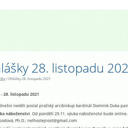
lášky 28. listopadu 20
ášky
/
Ohlášky 28. listopadu 2021
- 28. listopadu 2021
dnešní neděli poslal pražský arcibiskup kardinál Dominik Duka past
ka náboženství
. Od pondělí 29.11. výuka náboženství bude online
bodová, Ph.D.: nelhostejnost@gmail.com