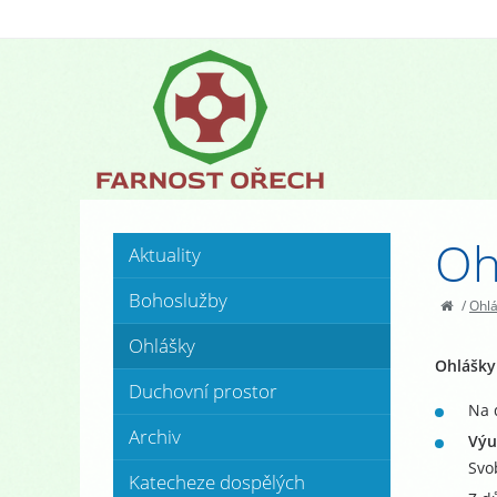
Oh
Aktuality
Bohoslužby
/
Ohl
Ohlášky
Ohlášky 
Duchovní prostor
Na 
Archiv
Výu
Svo
Katecheze dospělých