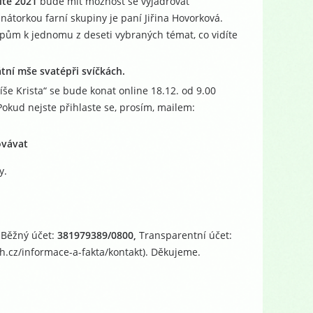
itě 2021
bude mít možnost se vyjadřovat
átorkou farní skupiny je paní Jiřina Hovorková.
kupům k jednomu z deseti vybraných témat, co vidíte
átní mše svaté
při svíčkách.
še Krista“ se bude konat online 18.12. od 9.00
Pokud nejste přihlaste se, prosím, mailem:
ovávat
y.
 Běžný účet:
381979389/0800,
Transparentní účet:
h.cz/informace-a-fakta/kontakt). Děkujeme.