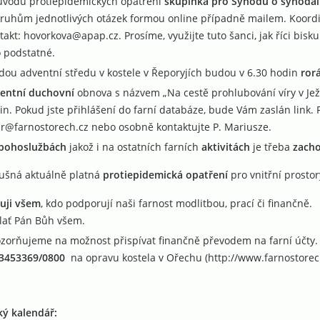
ůvodů protiepidemických opatření
skupinka pro Synodu o synodal
kruhům jednotlivých otázek formou online případně mailem. Koordin
takt: hovorkova@apap.cz. Prosíme, využijte tuto šanci, jak říci bis
o podstatné.
dou adventní středu v kostele v Řeporyjích budou v 6.30 hodin
ror
entní duchovní
obnova s názvem „Na cestě prohlubování víry v Ježí
in. Pokud jste přihlášení do farní databáze, bude Vám zaslán link. 
ar@farnostorech.cz nebo osobně kontaktujte P. Mariusze.
bohoslužbách
jakož i na ostatních farních
aktivitách
je třeba
zach
lušná aktuálně platná
protiepidemická opatření
pro vnitřní prostor
uji všem
, kdo podporují naši farnost modlitbou, prací či finančně.
lať Pán Bůh všem.
zorňujeme na možnost přispívat finančně převodem na farní účty.
3453369/0800
na opravu kostela v Ořechu (http://www.farnostorec
ký kalendář: