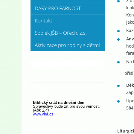
Z d
k o
DARY PRO FARNOST
Kon
Kontakt
jak
Kaž
Spolek JŠB – Ořech, z.s.
Adv
Aktivizace pro rodiny s dětmi
hod
far
Na
přís
Děk
Zap
Upo
584
Liturgic