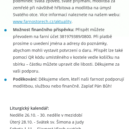
podmínek: svatá zpověď, svaté přijímání, modlitba za
zemřelé při návštěvě hřbitova a modlitba na úmysl
Svatého otce. Více informací naleznete na našem webu:
www.farnostorech.cz/aktuality
.
Možnost finančního příspěvku:
Přispět můžete
převodem na farní účet 381979389/0800. Při platbě
prosíme o uvedení jména a adresy do poznámky,
abychom mohli vystavit potvrzení o daru. Přispět lze také
pomocí QR kódu umístěného v kostele vedle košíčku na
sbírku – částku můžete upravit dle libosti. Děkujeme za
vaši podporu.
Poděkování:
Děkujeme všem, kteří naši farnost podporují
modlitbou, službou nebo finančně. Zaplať Pán Bůh!
Liturgický kalendář:
Neděle 26.10. - 30. neděle v mezidobí
Úterý 28.10. - Svátek sv. Šimona a Judy
Sobota 1.11. - Slavnost Všech svatých