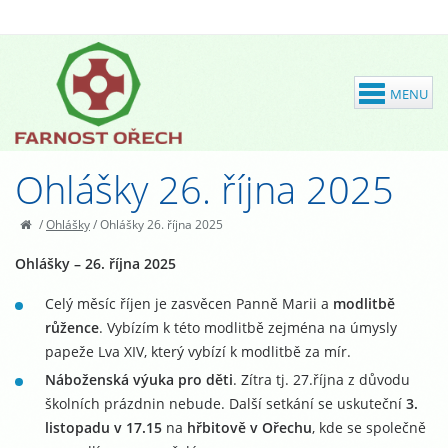
Ohlášky 26. října 2025
/
Ohlášky
/
Ohlášky 26. října 2025
Ohlášky – 26. října 2025
Celý měsíc říjen je zasvěcen Panně Marii a
modlitbě
růžence
. Vybízím k této modlitbě zejména na úmysly
papeže Lva XIV, který vybízí k modlitbě za mír.
Náboženská výuka pro děti
. Zítra tj. 27.října z důvodu
školních prázdnin nebude. Další setkání se uskuteční
3.
listopadu v 17.15
na
hřbitově v Ořechu
, kde se společně