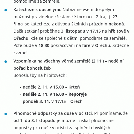
pomodlíme za zemřelé.
Katecheze s dospělými
. Nabízíme všem dospělým
možnost pravidelné křesťanské formace. Zítra, tj.
27.
října
, se katecheze z důvodu školních prázdnin
nekoná
.
Další setkání proběhne
3. listopadu v 17.15
na
hřbitově v
Ořechu
, kde se společně s dětmi pomodlíme za zemřelé.
Poté bude
v 18.30
pokračování na
faře v Ořechu
. Srdečně
zveme!
Vzpomínka na všechny věrné zemřelé
(2.11.) – nedělní
pořad bohoslužeb
Bohoslužby na hřbitovech:
- neděle 2. 11. v 15.00 – Krteň
- ​
neděle 2. 11. v 16.00 – Řeporyje
- pondělí 3. 11. v 17.15 – Ořech
Plnomocné odpustky za duše v očistci
. Připomínáme, že
od 1. do 8. listopadu
je možné získat plnomocné
odpustky pro duše v očistci za splnění obvyklých