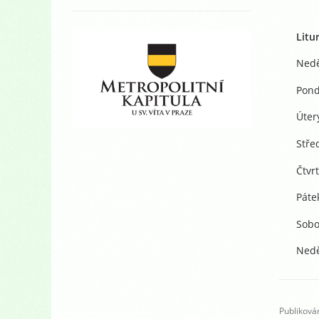
Litu
Nedě
Pond
Úter
Stře
Čtvrt
Pátek
Sobo
Nedě
Publikován