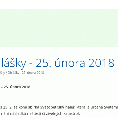
lášky - 25. února 2018
ášky
/
Ohlášky - 25. února 2018
 – 25. února 2018
s 25. 2. se koná
sbírka Svatopetrský haléř
, která je určena Svatém
rnění následků neštěstí či živelných katastrof.