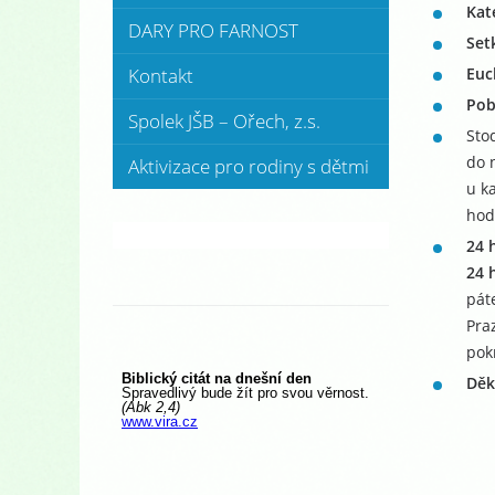
Kat
DARY PRO FARNOST
Set
Kontakt
Euc
Pob
Spolek JŠB – Ořech, z.s.
Sto
do 
Aktivizace pro rodiny s dětmi
u k
hod
24 
24 
pát
Pra
pok
Děk