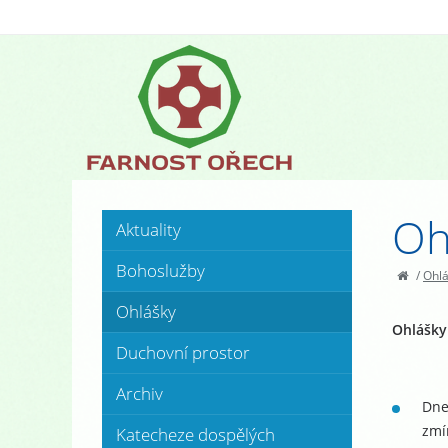
Oh
Aktuality
Bohoslužby
/
Ohl
Ohlášky
Ohlášky
Duchovní prostor
Archiv
Dne
zmí
Katecheze dospělých