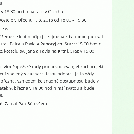
u.
8 v 18.30 hodin na faře v Ořechu.
kostele v Ořechu 1. 3. 2018 od 18.00 – 19.30.
 sv.
žeme se k ním připojit zejména kdy budou putovat
u sv. Petra a Pavla
v Řeporyjích.
Sraz v 15.00 hodin
e kostelu sv. Jana a Pavla
na Krtni.
Sraz v 15.00
nictvím Papežské rady pro novou evangelizaci projekt
ení spojený s eucharistickou adorací. Je to vždy
10. března. Vzhledem ke snadné dostupnosti bude v
átek 9. března v 18.00 hodin mší svatou a bude
8.
ně. Zaplať Pán Bůh všem.