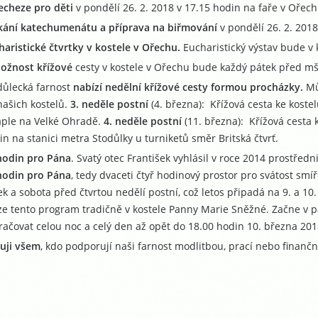
echeze pro děti
v pondělí 26. 2. 2018 v 17.15 hodin na faře v Ořech
kání katechumenátu a příprava na biřmování
v pondělí 26. 2. 201
haristické čtvrtky v kostele v Ořechu.
Eucharistický výstav bude v 
ožnost křížové
cesty v kostele v Ořechu bude každý pátek před mši
důlecká farnost
nabízí nedělní křížové cesty formou procházky.
Mů
našich kostelů.
3. neděle postní
(4. března): Křížová cesta ke kostel
aple na Velké Ohradě.
4. neděle postní
(11. března): Křížová cesta k
in na stanici metra Stodůlky u turniketů směr Britská čtvrť.
hodin pro Pána
. Svatý otec František vyhlásil v roce 2014 prostřed
hodin pro Pána
, tedy dvaceti čtyř hodinový prostor pro svátost smíř
ek a sobota před čtvrtou nedělí postní, což letos připadá na 9. a 
ze tento program tradičně v kostele Panny Marie Sněžné. Začne v p
račovat celou noc a celý den až opět do 18.00 hodin 10. března 201
uji všem
, kdo podporují naši farnost modlitbou, prací nebo finanč