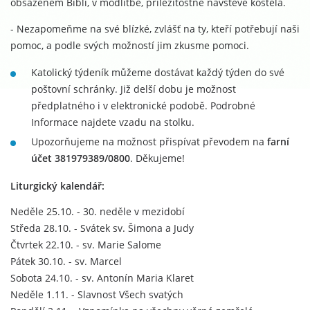
obsaženém Bibli, v modlitbě, příležitostné návštěvě kostela.
- Nezapomeňme na své blízké, zvlášť na ty, kteří potřebují naši
pomoc, a podle svých možností jim zkusme pomoci.
Katolický týdeník můžeme dostávat každý týden do své
poštovní schránky. Již delší dobu je možnost
předplatného i v elektronické podobě. Podrobné
Informace najdete vzadu na stolku.
Upozorňujeme na možnost přispívat převodem na
farní
účet 381979389/0800
. Děkujeme!
Liturgický kalendář:
Neděle 25.10. - 30. neděle v mezidobí
Středa 28.10. - Svátek sv. Šimona a Judy
Čtvrtek 22.10. - sv. Marie Salome
Pátek 30.10. - sv. Marcel
Sobota 24.10. - sv. Antonín Maria Klaret
Neděle 1.11. - Slavnost Všech svatých