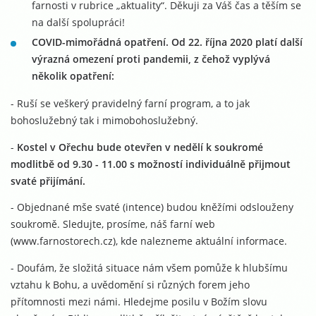
farnosti v rubrice „aktuality“. Děkuji za Váš čas a těším se
na další spolupráci!
COVID-mimořádná opatření. Od 22. října 2020 platí další
výrazná omezení proti pandemii, z čehož vyplývá
několik opatření:
- Ruší se veškerý pravidelný farní program, a to jak
bohoslužebný tak i mimobohoslužebný.
-
Kostel v Ořechu bude otevřen v nedělí k soukromé
modlitbě od 9.30 - 11.00 s možností individuálně přijmout
svaté přijímání.
- Objednané mše svaté (intence) budou kněžími odslouženy
soukromě. Sledujte, prosíme, náš farní web
(www.farnostorech.cz), kde nalezneme aktuální informace.
- Doufám, že složitá situace nám všem pomůže k hlubšímu
vztahu k Bohu, a uvědomění si různých forem jeho
přítomnosti mezi námi. Hledejme posilu v Božím slovu