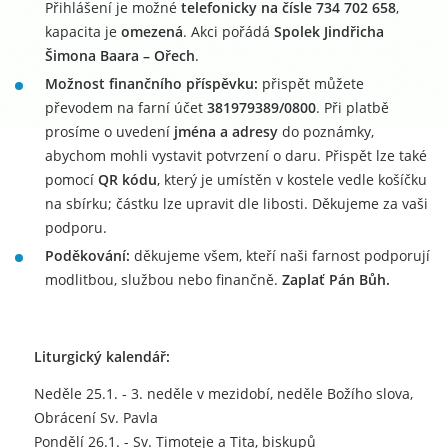
Přihlášení je možné
telefonicky na čísle 734 702 658
,
kapacita je
omezená
. Akci pořádá
Spolek Jindřicha
Šimona Baara – Ořech
.
Možnost finančního příspěvku:
přispět můžete
převodem na farní účet
381979389/0800
. Při platbě
prosíme o uvedení
jména a adresy
do poznámky,
abychom mohli vystavit potvrzení o daru. Přispět lze také
pomocí
QR kódu
, který je umístěn v kostele vedle košíčku
na sbírku; částku lze upravit dle libosti. Děkujeme za vaši
podporu.
Poděkování:
děkujeme všem, kteří naši farnost podporují
modlitbou, službou nebo finančně.
Zaplať Pán Bůh.
Liturgický kalendář:
Neděle 25.1. - 3. neděle v mezidobí, neděle Božího slova,
Obrácení Sv. Pavla
Pondělí 26.1. - Sv. Timoteje a Tita, biskupů