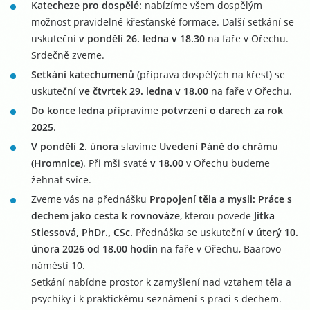
Katecheze pro dospělé:
nabízíme všem dospělým
možnost pravidelné křesťanské formace. Další setkání se
uskuteční
v pondělí 26. ledna v 18.30
na faře v Ořechu.
Srdečně zveme.
Setkání katechumenů
(příprava dospělých na křest) se
uskuteční
ve čtvrtek 29. ledna v 18.00
na faře v Ořechu.
Do konce ledna
připravíme
potvrzení o darech za rok
2025
.
V pondělí 2. února
slavíme
Uvedení Páně do chrámu
(Hromnice)
. Při mši svaté
v 18.00
v Ořechu budeme
žehnat svíce.
Zveme vás na přednášku
Propojení těla a mysli: Práce s
dechem jako cesta k rovnováze
, kterou povede
Jitka
Stiessová, PhDr., CSc.
Přednáška se uskuteční
v úterý 10.
února 2026 od 18.00 hodin
na faře v Ořechu, Baarovo
náměstí 10.
Setkání nabídne prostor k zamyšlení nad vztahem těla a
psychiky i k praktickému seznámení s prací s dechem.