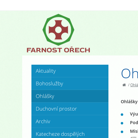
Oh
Aktuality
Bohoslužby
/
Ohl
Ohlášky
Ohlášky 
Duchovní prostor
Výu
Archiv
Pod
Mis
Katecheze dospělých