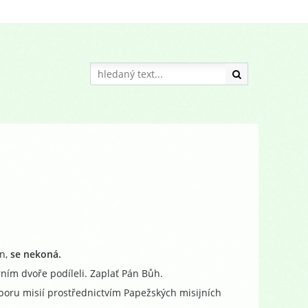
in,
se nekoná.
rním dvoře podíleli. Zaplať Pán Bůh.
poru misií prostřednictvím Papežských misijních