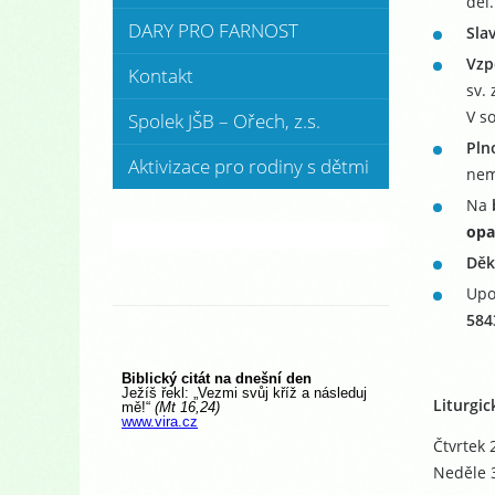
děl.
DARY PRO FARNOST
Sla
Vzp
Kontakt
sv.
V s
Spolek JŠB – Ořech, z.s.
Pln
Aktivizace pro rodiny s dětmi
nem
Na
opa
Děk
Upo
584
Liturgic
Čtvrtek 
Neděle 3