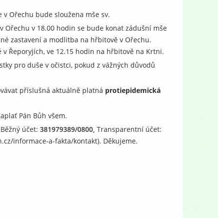
tele v Ořechu bude sloužena mše sv.
ele v Ořechu v 18.00 hodin se bude konat zádušní mše
čné zastavení a modlitba na hřbitově v Ořechu.
 v Řeporyjích, ve 12.15 hodin na hřbitově na Krtni.
stky pro duše v očistci, pokud z vážných důvodů
vávat příslušná aktuálně platná
protiepidemická
 Zaplať Pán Bůh všem.
 Běžný účet:
381979389/0800,
Transparentní účet:
.cz/informace-a-fakta/kontakt). Děkujeme.