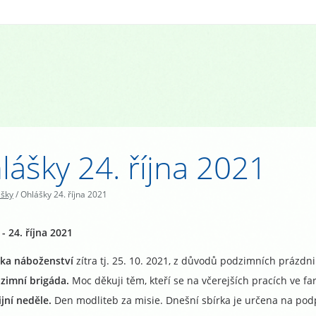
lášky 24. října 2021
ášky
/
Ohlášky 24. října 2021
- 24. října 2021
ka náboženství
zítra tj. 25. 10. 2021, z důvodů podzimních prázdn
zimní brigáda.
Moc děkuji těm, kteří se na včerejších pracích ve fa
ijní neděle.
Den modliteb za misie. Dnešní sbírka je určena na pod