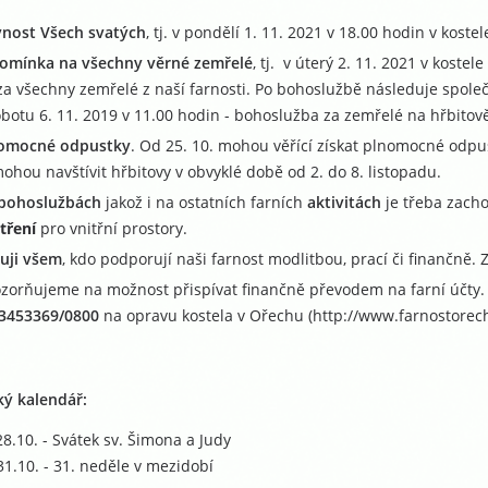
vnost Všech svatých
, tj. v pondělí 1. 11. 2021 v 18.00 hodin v kos
omínka na všechny věrné zemřelé
, tj. v úterý 2. 11. 2021 v kost
 za všechny zemřelé z naší farnosti. Po bohoslužbě následuje spole
obotu 6. 11. 2019 v 11.00 hodin - bohoslužba za zemřelé na hřbitově
omocné odpustky
. Od 25. 10. mohou věřící získat plnomocné odpu
ohou navštívit hřbitovy v obvyklé době od 2. do 8. listopadu.
bohoslužbách
jakož i na ostatních farních
aktivitách
je třeba zacho
tření
pro vnitřní prostory.
uji všem
, kdo podporují naši farnost modlitbou, prací či finančně.
zorňujeme na možnost přispívat finančně převodem na farní účty.
3453369/0800
na opravu kostela v Ořechu (http://www.farnostorech
ký kalendář:
28.10. - Svátek sv. Šimona a Judy
1.10. - 31. neděle v mezidobí