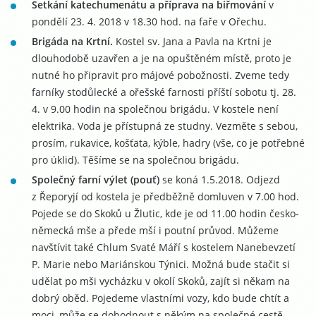
Setkání katechumenátu a příprava na biřmování
v
pondělí 23. 4. 2018 v 18.30 hod. na faře v Ořechu.
Brigáda na Krtní.
Kostel sv. Jana a Pavla na Krtni je
dlouhodobě uzavřen a je na opuštěném místě, proto je
nutné ho připravit pro májové pobožnosti. Zveme tedy
farníky stodůlecké a ořešské farnosti příští sobotu tj. 28.
4. v 9.00 hodin na společnou brigádu. V kostele není
elektrika. Voda je přístupná ze studny. Vezměte s sebou,
prosím, rukavice, košťata, kýble, hadry (vše, co je potřebné
pro úklid). Těšíme se na společnou brigádu.
Společný farní výlet (pouť)
se koná 1.5.2018. Odjezd
z Řeporyjí od kostela je předběžně domluven v 7.00 hod.
Pojede se do Skoků u Žlutic, kde je od 11.00 hodin česko-
německá mše a přede mší i poutní průvod. Můžeme
navštívit také Chlum Svaté Máří s kostelem Nanebevzetí
P. Marie nebo Mariánskou Týnici. Možná bude stačit si
udělat po mši vycházku v okolí Skoků, zajít si někam na
dobrý oběd. Pojedeme vlastními vozy, kdo bude chtít a
moci, může se dohodnout s někým na společné cestě.