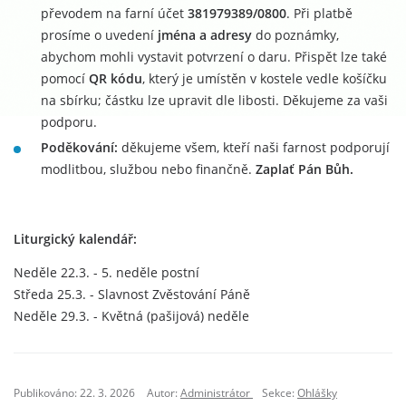
převodem na farní účet
381979389/0800
. Při platbě
prosíme o uvedení
jména a adresy
do poznámky,
abychom mohli vystavit potvrzení o daru. Přispět lze také
pomocí
QR kódu
, který je umístěn v kostele vedle košíčku
na sbírku; částku lze upravit dle libosti. Děkujeme za vaši
podporu.
Poděkování:
děkujeme všem, kteří naši farnost podporují
modlitbou, službou nebo finančně.
Zaplať Pán Bůh.
Liturgický kalendář:
Neděle 22.3. - 5. neděle postní
Středa 25.3. - Slavnost Zvěstování Páně
Neděle 29.3. - Květná (pašijová) neděle
Publikováno: 22. 3. 2026
Autor:
Administrátor
Sekce:
Ohlášky