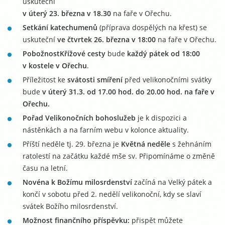
uskuteční
v úterý 23. března v 18.30
na faře v Ořechu.
Setkání katechumenů
(příprava dospělých na křest) se
uskuteční
ve čtvrtek 26. března v 18:00
na faře v Ořechu.
Pobožnost
Křížové cesty
bude
každý pátek od 18:00
v kostele v Ořechu
.
Příležitost ke
svátosti smíření
před velikonočními svátky
bude
v úterý 31.3. od 17.00 hod. do 20.00 hod. na faře v
Ořechu.
Pořad Velikonočních bohoslužeb
je k dispozici a
nástěnkách a na farním webu v kolonce aktuality.
Příští neděle tj. 29. března je
Květná neděle
s žehnáním
ratolestí na začátku každé mše sv. Připomínáme o změně
času na letní.
Novéna k Božímu milosrdenství
začíná na Velký pátek a
končí v sobotu před 2. nedělí velikonoční, kdy se slaví
svátek Božího milosrdenství.
Možnost finančního příspěvku:
přispět můžete