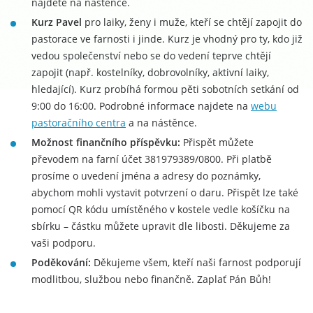
najdete na nástěnce.
Kurz Pavel
pro laiky, ženy i muže, kteří se chtějí zapojit do
pastorace ve farnosti i jinde. Kurz je vhodný pro ty, kdo již
vedou společenství nebo se do vedení teprve chtějí
zapojit (např. kostelníky, dobrovolníky, aktivní laiky,
hledající). Kurz probíhá formou pěti sobotních setkání od
9:00 do 16:00. Podrobné informace najdete na
webu
pastoračního centra
a na nástěnce.
Možnost finančního příspěvku:
Přispět můžete
převodem na farní účet 381979389/0800. Při platbě
prosíme o uvedení jména a adresy do poznámky,
abychom mohli vystavit potvrzení o daru. Přispět lze také
pomocí QR kódu umístěného v kostele vedle košíčku na
sbírku – částku můžete upravit dle libosti. Děkujeme za
vaši podporu.
Poděkování:
Děkujeme všem, kteří naši farnost podporují
modlitbou, službou nebo finančně. Zaplať Pán Bůh!