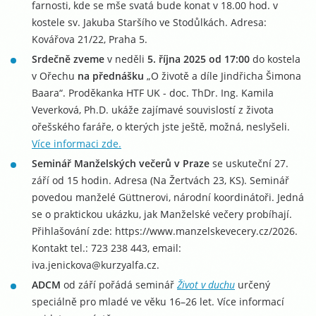
farnosti, kde se mše svatá bude konat v 18.00 hod. v
kostele sv. Jakuba Staršího ve Stodůlkách. Adresa:
Kovářova 21/22, Praha 5.
Srdečně zveme
v neděli
5. října 2025 od 17:00
do kostela
v Ořechu
na přednášku
„O životě a díle Jindřicha Šimona
Baara“. Proděkanka HTF UK - doc. ThDr. Ing. Kamila
Veverková, Ph.D. ukáže zajímavé souvislostí z života
ořešského faráře, o kterých jste ještě, možná, neslyšeli.
Více informaci zde.
Seminář Manželských večerů v Praze
se uskuteční 27.
září od 15 hodin. Adresa (Na Žertvách 23, KS). Seminář
povedou manželé Güttnerovi, národní koordinátoři. Jedná
se o praktickou ukázku, jak Manželské večery probíhají.
Přihlašování zde: https://www.manzelskevecery.cz/2026.
Kontakt tel.: 723 238 443, email:
iva.jenickova@kurzyalfa.cz.
ADCM
od září pořádá seminář
Život v duchu
určený
speciálně pro mladé ve věku 16–26 let. Více informací