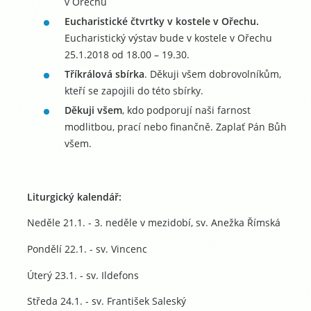
v Ořechu
Eucharistické čtvrtky v kostele v Ořechu.
Eucharistický výstav bude v kostele v Ořechu
25.1.2018 od 18.00 – 19.30.
Tříkrálová sbírka
. Děkuji všem dobrovolníkům,
kteří se zapojili do této sbírky.
Děkuji všem
, kdo podporují naši farnost
modlitbou, prací nebo finančně. Zaplať Pán Bůh
všem.
Liturgický kalendář:
Neděle 21.1. - 3. neděle v mezidobí, sv. Anežka Římská
Pondělí 22.1. - sv. Vincenc
Úterý 23.1. - sv. Ildefons
Středa 24.1. - sv. František Saleský