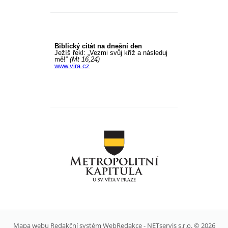
Mapa webu
Redakční systém
WebRedakce
-
NETservis s.r.o.
© 2026