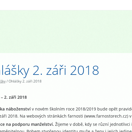
lášky 2. záři 2018
ášky
/
Ohlášky 2. záři 2018
– 2. záři 2018
ka náboženství
v novém školním roce 2018/2019 bude opět pravidel
 záři 2018. Na webových stránkách farnosti (www.farnostorech.cz) v k
ice na podporu manželství.
Žijeme v době, kdy se různí jednotlivci
aměnitelnou, Bohem stvořenou identitu muže a ženy i jejich jedineč