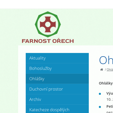
Oh
Aktuality
Bohoslužby
/
Ohl
Ohlášky
Ohlášky 
Duchovní prostor
Výu
Archiv
10.
Pet
Katecheze dospělých
nez