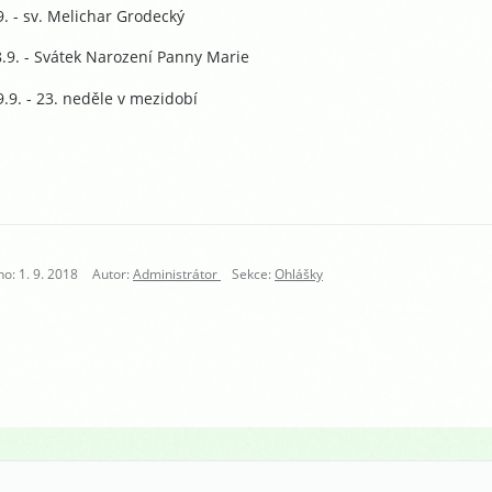
9. - sv. Melichar Grodecký
.9. - Svátek Narození Panny Marie
.9. - 23. neděle v mezidobí
o: 1. 9. 2018
Autor:
Administrátor
Sekce:
Ohlášky