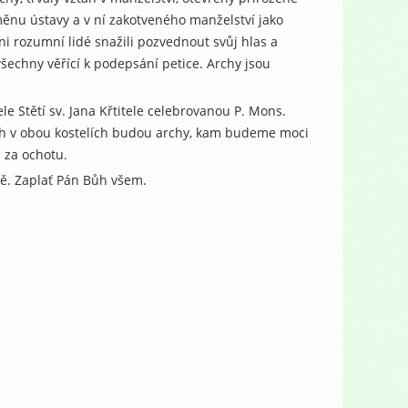
měnu ústavy a v ní zakotveného manželství jako
ni rozumní lidé snažili pozvednout svůj hlas a
šechny věřící k podepsání petice. Archy jsou
le Stětí sv. Jana Křtitele celebrovanou P. Mons.
ch v obou kostelích budou archy, kam budeme moci
i za ochotu.
ně. Zaplať Pán Bůh všem.