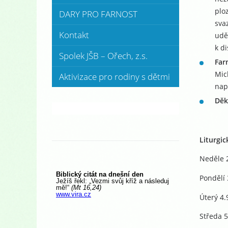
plo
DARY PRO FARNOST
sva
Kontakt
udě
k di
Spolek JŠB – Ořech, z.s.
Far
Mic
Aktivizace pro rodiny s dětmi
nap
Děk
Liturgic
Neděle 2
Pondělí 
Úterý 4.
Středa 5