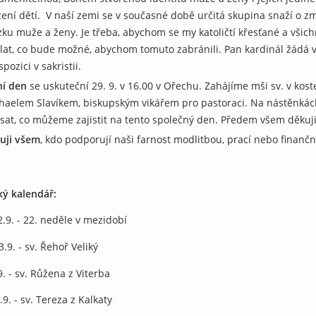
zení dětí. V naší zemi se v současné době určitá skupina snaží o z
zku muže a ženy. Je třeba, abychom se my katoličtí křesťané a všich
lat, co bude možné, abychom tomuto zabránili. Pan kardinál žádá v
spozici v sakristii.
ní den
se uskuteční 29. 9. v 16.00 v Ořechu. Zahájíme mši sv. v koste
haelem Slavíkem, biskupským vikářem pro pastoraci. Na nástěnká
sat, co můžeme zajistit na tento společný den. Předem všem děkuj
uji všem
, kdo podporují naši farnost modlitbou, prací nebo finanč
ký kalendář:
.9. - 22. neděle v mezidobí
3.9. - sv. Řehoř Veliký
9. - sv. Růžena z Viterba
.9. - sv. Tereza z Kalkaty