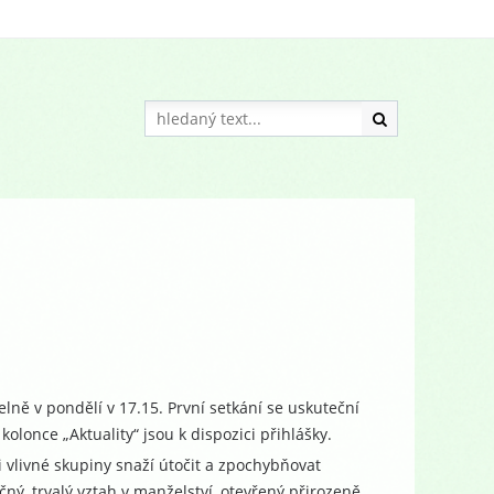
ně v pondělí v 17.15. První setkání se uskuteční
olonce „Aktuality“ jsou k dispozici přihlášky.
 i vlivné skupiny snaží útočit a zpochybňovat
ný, trvalý vztah v manželství, otevřený přirozeně