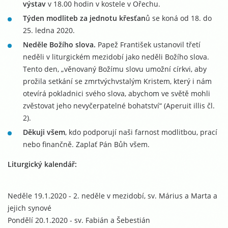
výstav
v 18.00 hodin v kostele v Ořechu.
Týden modliteb za jednotu křesťan
ů se koná od 18. do
25. ledna 2020.
Neděle Božího slova.
Papež František ustanovil třetí
neděli v liturgickém mezidobí jako neděli Božího slova.
Tento den, „věnovaný Božímu slovu umožní církvi, aby
prožila setkání se zmrtvýchvstalým Kristem, který i nám
otevírá pokladnici svého slova, abychom ve světě mohli
zvěstovat jeho nevyčerpatelné bohatství“ (Aperuit illis čl.
2).
Děkuji všem
, kdo podporují naši farnost modlitbou, prací
nebo finančně. Zaplať Pán Bůh všem.
Liturgický kalendář:
Neděle 19.1.2020 - 2. neděle v mezidobí, sv. Márius a Marta a
jejich synové
Pondělí 20.1.2020 - sv. Fabián a Šebestián