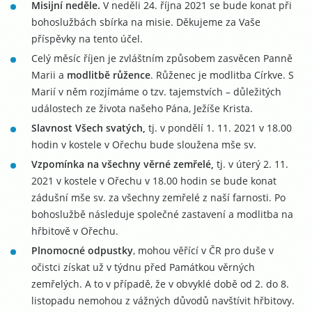
Misijní neděle.
V neděli 24. října 2021 se bude konat při
bohoslužbách sbírka na misie. Děkujeme za Vaše
příspěvky na tento účel.
Celý měsíc říjen je zvláštním způsobem zasvěcen Panně
Marii a
modlitbě růžence
. Růženec je modlitba Církve. S
Marií v něm rozjímáme o tzv. tajemstvích – důležitých
událostech ze života našeho Pána, Ježíše Krista.
Slavnost Všech svatých,
tj. v pondělí 1. 11. 2021 v 18.00
hodin v kostele v Ořechu bude sloužena mše sv.
Vzpomínka na všechny věrné zemřelé,
tj. v úterý 2. 11.
2021 v kostele v Ořechu v 18.00 hodin se bude konat
zádušní mše sv. za všechny zemřelé z naší farnosti. Po
bohoslužbě následuje společné zastavení a modlitba na
hřbitově v Ořechu.
Plnomocné odpustky
, mohou věřící v ČR pro duše v
očistci získat už v týdnu před Památkou věrných
zemřelých. A to v případě, že v obvyklé době od 2. do 8.
listopadu nemohou z vážných důvodů navštívit hřbitovy.