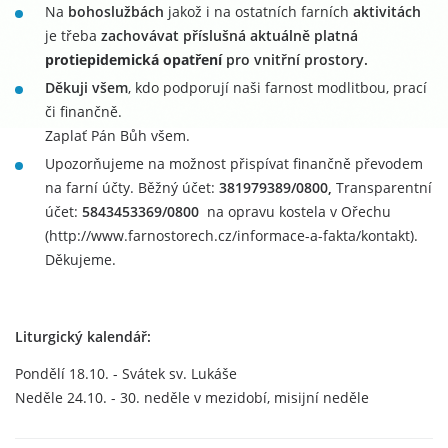
Na
bohoslužbách
jakož i na ostatních farních
aktivitách
je třeba
zachovávat příslušná aktuálně platná
protiepidemická opatření
pro vnitřní prostory.
Děkuji všem
, kdo podporují naši farnost modlitbou, prací
či finančně.
Zaplať Pán Bůh všem.
Upozorňujeme na možnost přispívat finančně převodem
na farní účty. Běžný účet:
381979389/0800,
Transparentní
účet:
5843453369/0800
na opravu kostela v Ořechu
(http://www.farnostorech.cz/informace-a-fakta/kontakt).
Děkujeme.
Liturgický kalendář:
Pondělí 18.10. - Svátek sv. Lukáše
Neděle 24.10. - 30. neděle v mezidobí, misijní neděle