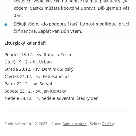
kostelích, vedle košíčku na peníze najdete plakátek s QR
kódem. Částku můžete libovolně upravit. Děkujeme z Váš
dar.
Děkuji všem, kdo podporují naši farnost modlitbou, prací
či finančně. Zaplať Pán Bůh všem.
Liturgický kalendář:
Pondělí 18.12. - sv. Rufus a Zosim
Úterý 19.12. - bl. Urban
Středa 20.12. - sv. Dominik Siloský
Čtvrtek 21.12. - sv. Petr Kanisius
Pátek 22.12. - sv. Servul
Sobota 23.12. - sv. Jan Kentský
Neděle 24.12. - 4. neděle adventní, Štědrý den
Publikováno: 16. 12. 2023
Autor:
Administrátor
Sekce:
Ohlášky