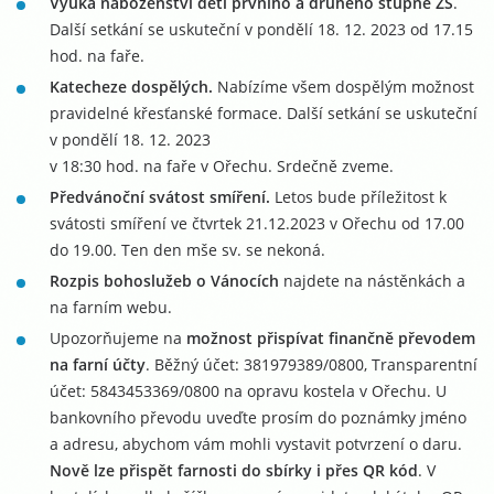
Výuka náboženství dětí prvního a druhého stupně ZŠ
.
Další setkání se uskuteční v pondělí 18. 12. 2023 od 17.15
hod. na faře.
Katecheze dospělých.
Nabízíme všem dospělým možnost
pravidelné křesťanské formace. Další setkání se uskuteční
v pondělí 18. 12. 2023
v 18:30 hod. na faře v Ořechu. Srdečně zveme.
Předvánoční svátost smíření.
Letos bude příležitost k
svátosti smíření ve čtvrtek 21.12.2023 v Ořechu od 17.00
do 19.00. Ten den mše sv. se nekoná.
Rozpis bohoslužeb o Vánocích
najdete na nástěnkách a
na farním webu.
Upozorňujeme na
možnost přispívat finančně převodem
na farní účty
. Běžný účet: 381979389/0800, Transparentní
účet: 5843453369/0800 na opravu kostela v Ořechu. U
bankovního převodu uveďte prosím do poznámky jméno
a adresu, abychom vám mohli vystavit potvrzení o daru.
Nově lze přispět farnosti do sbírky i přes QR kód
. V