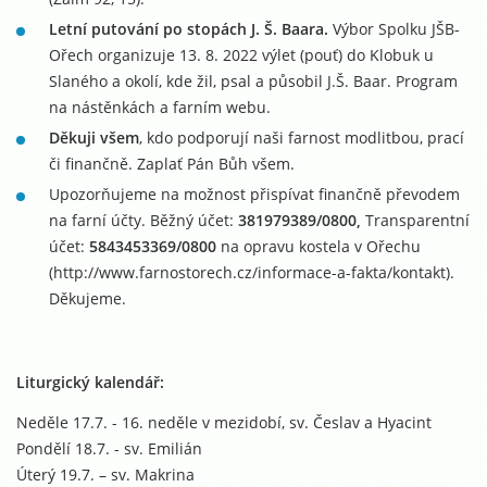
Letní putování po stopách J. Š. Baara.
Výbor Spolku JŠB-
Ořech organizuje 13. 8. 2022 výlet (pouť) do Klobuk u
Slaného a okolí, kde žil, psal a působil J.Š. Baar. Program
na nástěnkách a farním webu.
Děkuji všem
, kdo podporují naši farnost modlitbou, prací
či finančně. Zaplať Pán Bůh všem.
Upozorňujeme na možnost přispívat finančně převodem
na farní účty. Běžný účet:
381979389/0800,
Transparentní
účet:
5843453369/0800
na opravu kostela v Ořechu
(http://www.farnostorech.cz/informace-a-fakta/kontakt).
Děkujeme.
Liturgický kalendář:
Neděle 17.7. - 16. neděle v mezidobí, sv. Česlav a Hyacint
Pondělí 18.7. - sv. Emilián
Úterý 19.7. – sv. Makrina