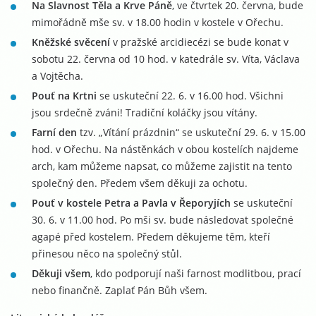
Na Slavnost Těla a Krve Páně
, ve čtvrtek 20. června, bude
mimořádně mše sv. v 18.00 hodin v kostele v Ořechu.
Kněžské svěcení
v pražské arcidiecézi se bude konat v
sobotu 22. června od 10 hod. v katedrále sv. Víta, Václava
a Vojtěcha.
Pouť na Krtni
se uskuteční 22. 6. v 16.00 hod. Všichni
jsou srdečně zváni! Tradiční koláčky jsou vítány.
Farní den
tzv. „Vítání prázdnin“ se uskuteční 29. 6. v 15.00
hod. v Ořechu. Na nástěnkách v obou kostelích najdeme
arch, kam můžeme napsat, co můžeme zajistit na tento
společný den. Předem všem děkuji za ochotu.
Pouť v kostele Petra a Pavla v Řeporyjích
se uskuteční
30. 6. v 11.00 hod. Po mši sv. bude následovat společné
agapé před kostelem. Předem děkujeme těm, kteří
přinesou něco na společný stůl.
Děkuji všem
, kdo podporují naši farnost modlitbou, prací
nebo finančně. Zaplať Pán Bůh všem.