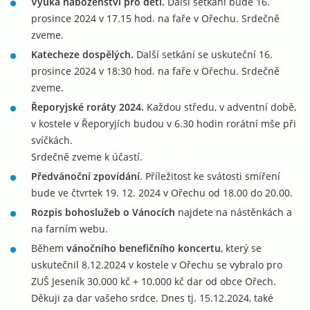
Výuka náboženství pro děti.
Další setkání bude 16.
prosince 2024 v 17.15 hod. na faře v Ořechu. Srdečně
zveme.
Katecheze dospělých.
Další setkání se uskuteční 16.
prosince 2024 v 18:30 hod. na faře v Ořechu. Srdečně
zveme.
Řeporyjské roráty 2024.
Každou středu, v adventní době,
v kostele v Řeporyjích budou v 6.30 hodin rorátní mše při
svíčkách.
Srdečně zveme k účastí.
Předvánoční zpovídání
. Příležitost ke svátosti smíření
bude ve čtvrtek 19. 12. 2024 v Ořechu od 18.00 do 20.00.
Rozpis bohoslužeb o Vánocích
najdete na nástěnkách a
na farním webu.
Během
vánočního benefičního koncertu
, který se
uskutečnil 8.12.2024 v kostele v Ořechu se vybralo pro
ZUŠ Jeseník 30.000 kč + 10.000 kč dar od obce Ořech.
Děkuji za dar vašeho srdce. Dnes tj. 15.12.2024, také