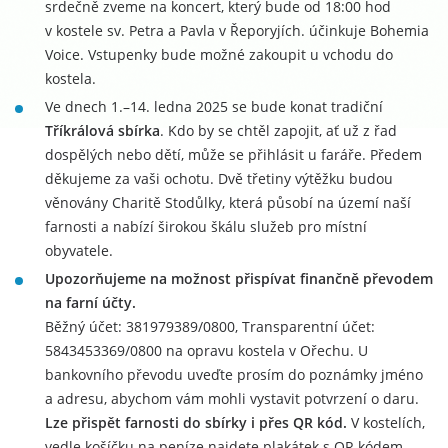
srdečně zveme na koncert, který bude od 18:00 hod
v kostele sv. Petra a Pavla v Řeporyjích. účinkuje Bohemia
Voice. Vstupenky bude možné zakoupit u vchodu do
kostela.
Ve dnech 1.–14. ledna 2025 se bude konat tradiční
Tříkrálová sbírka
. Kdo by se chtěl zapojit, ať už z řad
dospělých nebo dětí, může se přihlásit u faráře. Předem
děkujeme za vaši ochotu. Dvě třetiny výtěžku budou
věnovány Charitě Stodůlky, která působí na území naší
farnosti a nabízí širokou škálu služeb pro místní
obyvatele.
Upozorňujeme na možnost přispívat finančně převodem
na farní účty.
Běžný účet: 381979389/0800, Transparentní účet:
5843453369/0800 na opravu kostela v Ořechu. U
bankovního převodu uveďte prosím do poznámky jméno
a adresu, abychom vám mohli vystavit potvrzení o daru.
Lze přispět farnosti do sbírky i přes QR kód.
V kostelích,
vedle košíčku na peníze najdete plakátek s QR kódem.