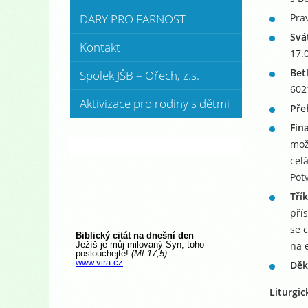
Pra
DARY PRO FARNOST
Svá
Kontakt
17.
Bet
Spolek JŠB – Ořech, z.s.
602
Aktivizace pro rodiny s dětmi
Pře
Fin
mož
cel
Pot
Tří
pří
se c
na 
Děk
Liturgic