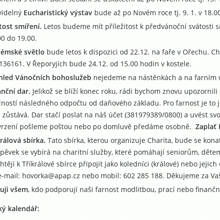
videlný
Eucharistický výstav
bude až po Novém roce tj. 9. 1. v 18.00 
tost smíření.
Letos budeme mít příležitost k předvánoční svátosti 
00 do 19.00.
lémské světlo
bude letos k dispozici od 22.12. na faře v Ořechu. Chce
136161. V Řeporyjích bude 24.12. od 15.00 hodin v kostele.
hled Vánočních bohoslužeb
nejedeme na nástěnkách a na farním
anční dar.
Jelikož se blíží konec roku, rádi bychom znovu upozornili
ností následného odpočtu od daňového základu. Pro farnost je to je
á zůstává. Dar stačí poslat na náš účet (381979389/0800) a uvést s
vrzení pošleme poštou nebo po domluvě předáme osobně.
Zaplať
králová sbírka.
Tato sbírka, kterou organizuje Charita, bude se kona
spěvek se vybírá na charitní služby, které pomáhají seniorům, dět
htějí k Tříkrálové sbírce připojit jako koledníci (králové) nebo jeji
e-mail: hovorka@apap.cz nebo mobil: 602 285 188. Děkujeme za Vaše 
uji všem
, kdo podporují naši farnost modlitbou, prací nebo fi
ký kalendář: