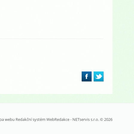
pa webu
Redakční systém
WebRedakce
-
NETservis s.r.o.
© 2026