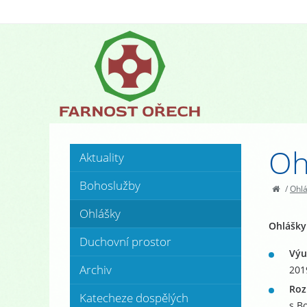
Oh
Aktuality
Bohoslužby
/
Ohl
Ohlášky
Ohlášky 
Duchovní prostor
Výu
Archiv
201
Roz
Katecheze dospělých
s B