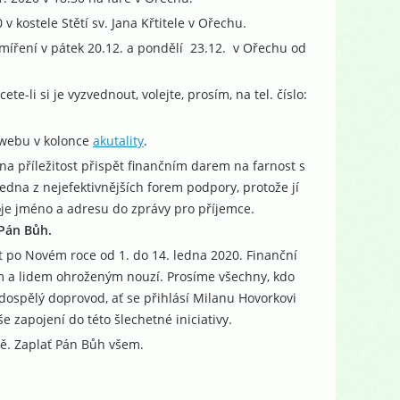
v kostele Stětí sv. Jana Křtitele v Ořechu.
smíření v pátek 20.12. a pondělí 23.12. v Ořechu od
te-li si je vyzvednout, volejte, prosím, na tel. číslo:
 webu v kolonce
akutality
.
 na příležitost přispět finančním darem na farnost s
dna z nejefektivnějších forem podpory, protože jí
voje jméno a adresu do zprávy pro příjemce.
 Pán Bůh.
t po Novém roce od 1. do 14. ledna 2020. Finanční
em a lidem ohroženým nouzí. Prosíme všechny, kdo
ch dospělý doprovod, ať se přihlásí Milanu Hovorkovi
zapojení do této šlechetné iniciativy.
nančně. Zaplať Pán Bůh všem.