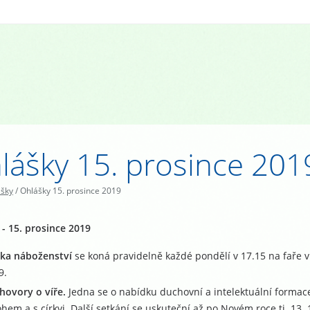
lášky 15. prosince 201
ášky
/
Ohlášky 15. prosince 2019
- 15. prosince 2019
ka náboženství
se koná pravidelně každé pondělí v 17.15 na faře v
9.
hovory o víře.
Jedna se o nabídku duchovní a intelektuální formace,
ohem a s církvi. Další setkání se uskuteční až po Novém roce tj. 13. 