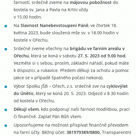
farností, srdečně zveme na
májovou pobožnost
do
kostela sv. Jana a Pavla na Krtni vždy
v 15.00 hodin.
Na
Slavnost Nanebevstoupení Páně
, ve čtvrtek 18.
května 2023, bude sloužená mše sv. v 18.00 hodin v
kostele v Ořechu.
Srdečně zveme všechny na
brigádu ve farním areálu v
Ořechu
, která se koná v sobotu
27. 5. 2023 od 9.00 hod
.
Vezměte si s sebou, prosím, základní nářadí, pokud máte
k dispozici, a rukavice. Předem děkuji za ochotu a pomoc
(akce se v případě špatného počasí nekoná).
Výbor Spolku JŠB – Ořech, z.s. srdečně zve na
cyklovýlet
do Únětic
, který se koná 20. 5. 2023. Odjezd v 8.30 hodin
od kostela v Ořechu.
Děkuji všem
, kdo podporují naši farnost modlitbou, prací
či finančně. Zaplať Pán Bůh všem.
Upozorňujeme na možnost přispívat finančně převodem
na farní účty. Běžný účet:
381979389/0800,
Transparentní