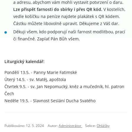
a adresu, abychom vám mohli vystavit potvrzení o daru.
Lze přispět farnosti do sbírky i přes QR kód.
V kostelích,
vedle košíčku na peníze najdete plakátek s QR kódem.
Částku můžete libovolně upravit. Děkujeme z Váš dar.
Děkuji všem, kdo podporují naši farnost modlitbou, prací
či finančně. Zaplať Pán Bůh všem.
Liturgický kalendář:
Pondělí 13.5. - Panny Marie Fatimské
Úterý 14.5. - sv. Matěj, apoštola
Čtvrtek 9.5. - sv. Jan Nepomucký, kněz a mučedník, hl. patron
Čech
​Neděle 19.5. - Slavnost Seslání Ducha Svatého
Publikováno: 12. 5. 2024
Autor:
Administrátor
Sekce:
Ohlášky