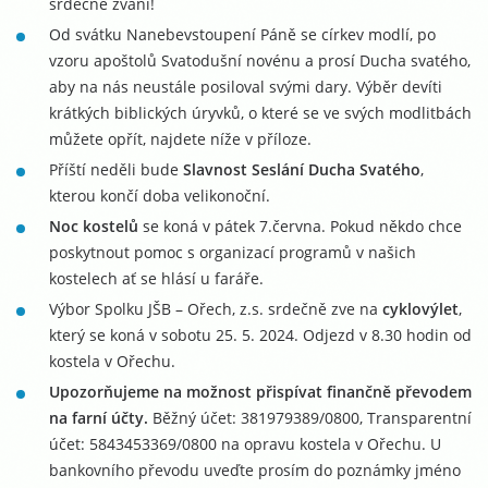
srdečně zváni!
Od svátku Nanebevstoupení Páně se církev modlí, po
vzoru apoštolů Svatodušní novénu a prosí Ducha svatého,
aby na nás neustále posiloval svými dary. Výběr devíti
krátkých biblických úryvků, o které se ve svých modlitbách
můžete opřít, najdete níže v příloze.
Příští neděli bude
Slavnost Seslání Ducha Svatého
,
kterou končí doba velikonoční.
Noc kostelů
se koná v pátek 7.června. Pokud někdo chce
poskytnout pomoc s organizací programů v našich
kostelech ať se hlásí u faráře.
Výbor Spolku JŠB – Ořech, z.s. srdečně zve na
cyklovýlet
,
který se koná v sobotu 25. 5. 2024. Odjezd v 8.30 hodin od
kostela v Ořechu.
Upozorňujeme na možnost přispívat finančně převodem
na farní účty.
Běžný účet: 381979389/0800, Transparentní
účet: 5843453369/0800 na opravu kostela v Ořechu. U
bankovního převodu uveďte prosím do poznámky jméno