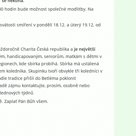
7 se nekoná.
.30 hodin bude možnost společné modlitby. Na
svátosti smíření v pondělí 18.12. a úterý 19.12. od
každoročně Charita Česká republika a
je největší
ným, handicapovaným, seniorům, matkám s dětmi v
regionech, kde sbírka probíhá. Sbírka má ustálená
 koledníka. Skupinku tvoří obvykle tři koledníci v
dle tradice přišli do Betléma poklonit
padě zájmu kontaktujte, prosím, osobně nebo
 lednových týdnů
ně. Zaplať Pán Bůh všem.