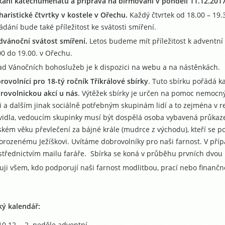
kání katechumenátu a příprava na biřmování v pondělí 11.12.201
haristické čtvrtky v kostele v Ořechu.
Každý čtvrtek od 18.00 – 19
ádání bude také příležitost ke svátosti smíření.
dvánoční svátost smíření.
Letos budeme mít příležitost k adventní 
00 do 19.00. v Ořechu.
ad Vánočních bohoslužeb je k dispozici na webu a na nástěnkách.
rovolníci pro 18-tý ročník Tříkrálové sbírky
. Tuto sbírku pořádá 
rovolnickou akcí u nás
. Výtěžek sbírky je určen na pomoc nemoc
ni a dalším jinak sociálně potřebným skupinám lidí a to zejména v 
vidla, vedoucím skupinky musí být dospělá osoba vybavená průkazem
ském věku převlečení za bájné krále (mudrce z východu), kteří se po
orozenému Ježíškovi. Uvítáme dobrovolníky pro naši farnost. V pří
střednictvím mailu faráře. Sbírka se koná v průběhu prvních dvou
uji všem, kdo podporují naši farnost modlitbou, prací nebo finanč
ký kalendář:
0.12. - 2. neděle adventní