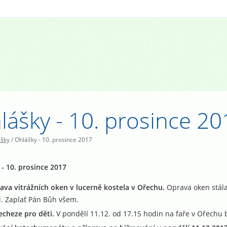
lášky - 10. prosince 20
ášky
/
Ohlášky - 10. prosince 2017
- 10. prosince 2017
ava vitrážních oken v lucerně kostela v Ořechu.
Oprava oken stála
l. Zaplať Pán Bůh všem.
echeze pro děti.
V pondělí 11.12. od 17.15 hodin na faře v Ořechu 