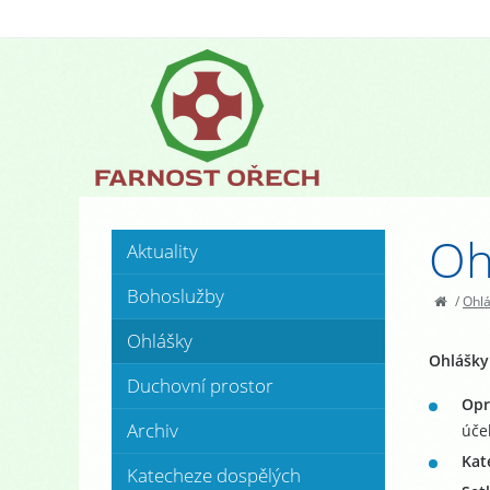
Oh
Aktuality
Bohoslužby
/
Ohl
Ohlášky
Ohlášky 
Duchovní prostor
Opr
Archiv
úče
Kat
Katecheze dospělých