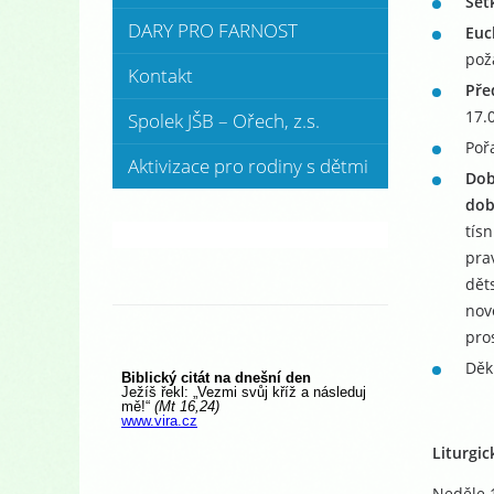
Set
DARY PRO FARNOST
Euc
pož
Kontakt
Pře
17.
Spolek JŠB – Ořech, z.s.
Poř
Aktivizace pro rodiny s dětmi
Dob
dob
tís
pra
dět
nov
pro
Děk
Liturgic
Neděle 1