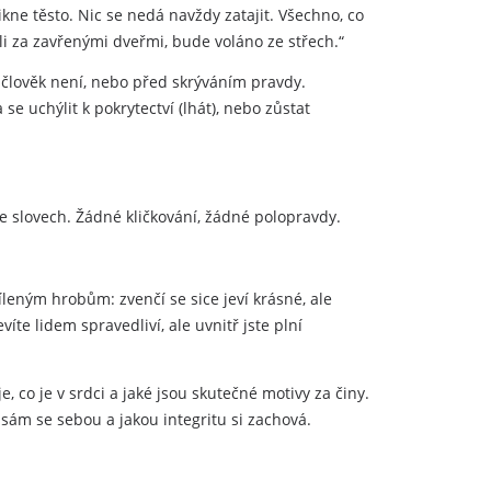
ikne těsto. Nic se nedá navždy zatajit. Všechno, co
ali za zavřenými dveřmi, bude voláno ze střech.“
 člověk není, nebo před skrýváním pravdy.
e uchýlit k pokrytectví (lhát), nebo zůstat
ve slovech. Žádné kličkování, žádné polopravdy.
íleným hrobům: zvenčí se sice jeví krásné, ale
evíte lidem spravedliví, ale uvnitř jste plní
e, co je v srdci a jaké jsou skutečné motivy za činy.
 sám se sebou a jakou integritu si zachová.