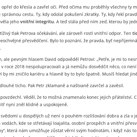
 opřel do křesla a zavřel oči. Před očima mu proběhly všechny ty malé
le správnou cestu. Ty, kdy odolal pokušení zkratky. Ty, kdy řekl pravd
avěla jeho
vnitřní integritu
. A teď stála před ním zeď, kterou by jed
n tíživý tlak Petrova očekávání, ale zároveň rostl vnitřní odpor. Ten
ti
neochvějné přesvědčení. Bylo to poznání, že pravda, byť nepříjemná
.
 ale pevným hlasem David odpověděl Petrovi: „Petře, je mi to nesm
 v roce 2018 nespolupracovali a já nemůžu dosvědčit něco, co není p
í by mi zničilo kariéru a hlavně by to bylo špatně. Musíš hledat jiné
dlouhé ticho. Pak Petr zklamaně a naštvaně zavrčel a zavěsil.
 povzdechl. Věděl, že to možná znamenalo konec jejich přátelství. Cí
itř nyní zněl klidně a uspokojeně.
svědomí u dospělých už není o pouhém rozlišování dobra a zla v j
h vodách, kde se střetávají loajalita, osobní prospěch a vnitřní přes
ny“, která nám umožňuje zůstat věrní svým hodnotám, i když nás to ně