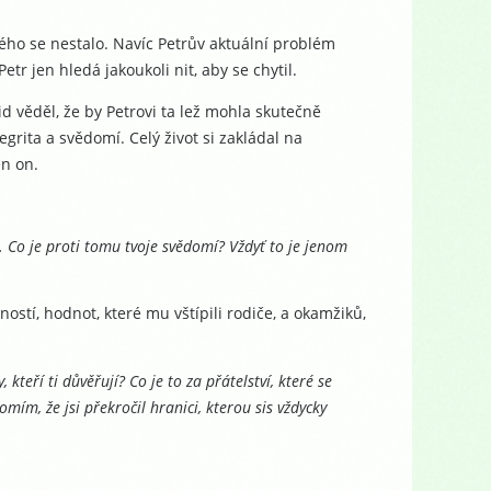
ového se nestalo. Navíc Petrův aktuální problém
r jen hledá jakoukoli nit, aby se chytil.
id věděl, že by Petrovi ta lež mohla skutečně
grita a svědomí. Celý život si zakládal na
en on.
 Co je proti tomu tvoje svědomí? Vždyť to je jenom
eností, hodnot, které mu vštípili rodiče, a okamžiků,
 kteří ti důvěřují? Co je to za přátelství, které se
mím, že jsi překročil hranici, kterou sis vždycky