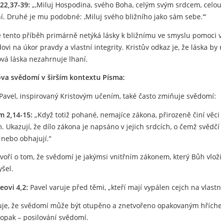
22,37-39:
„‚Miluj Hospodina, svého Boha, celým svým srdcem, celou s
í. Druhé je mu podobné: ‚Miluj svého bližního jako sám sebe.‘“
e tento příběh primárně netýká lásky k bližnímu ve smyslu pomoci 
vi na úkor pravdy a vlastní integrity. Kristův odkaz je, že láska by
vá láska nezahrnuje lhaní.
ova svědomí v širším kontextu Písma:
Pavel, inspirovaný Kristovým učením, také často zmiňuje svědomí:
 2,14-15:
„Když totiž pohané, nemajíce zákona, přirozeně činí věci 
 Ukazují, že dílo zákona je napsáno v jejich srdcích, o čemž svědčí
 nebo obhajují.“
voří o tom, že svědomí je jakýmsi vnitřním zákonem, který Bůh vložil
yšel.
eovi 4,2:
Pavel varuje před těmi, „kteří mají vypálen cejch na vlast
uje, že svědomí může být otupěno a znetvořeno opakovaným hřích
opak – posilování svědomí.