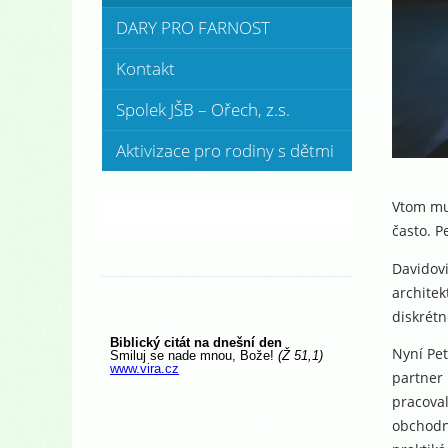
DARY PRO FARNOST
Kontakt
Spolek JŠB – Ořech, z.s.
Aktivizace pro rodiny s dětmi
Vtom mu 
často. P
Davidovi
architek
diskrétn
Nyní Pet
partner 
pracoval
obchodní