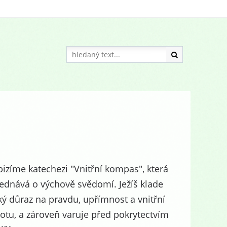
izíme katechezi "Vnitřní kompas", která
ednává o výchově svědomí. Ježíš klade
ký důraz na pravdu, upřímnost a vnitřní
totu, a zároveň varuje před pokrytectvím