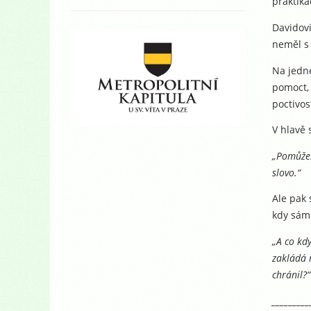
praktiká
Davidovi
neměl s 
Na jedné
pomoct, 
poctivos
V hlavě 
„Pomůžeš
slovo.“
Ale pak 
kdy sám 
„A co kdy
zakládá n
chránil?“
_________