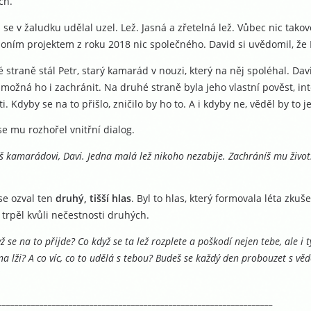
ch.“
 se v žaludku udělal uzel. Lež. Jasná a zřetelná lež. Vůbec nic tak
oním projektem z roku 2018 nic společného. David si uvědomil, že Pet
 straně stál Petr, starý kamarád v nouzi, který na něj spoléhal. Dav
možná ho i zachránit. Na druhé straně byla jeho vlastní pověst, inte
ti. Kdyby se na to přišlo, zničilo by ho to. A i kdyby ne, věděl by to j
se mu rozhořel vnitřní dialog.
 kamarádovi, Davi. Jedna malá lež nikoho nezabije. Zachráníš mu život.
se ozval ten
druhý, tišší hlas
. Byl to hlas, který formovala léta zkuš
trpěl kvůli nečestnosti druhých.
ž se na to přijde? Co když se ta lež rozplete a poškodí nejen tebe, ale i ty,
a lži? A co víc, co to udělá s tebou? Budeš se každý den probouzet s vědo
__________________________________________________________________