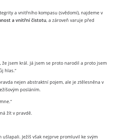
integrity a vnitřního kompasu (svědomí), najdeme v
nost a vnitřní čistotu
, a zároveň varuje před
š, že jsem král. Já jsem se proto narodil a proto jsem
ůj hlas.“
je pravda nejen abstraktní pojem, ale je ztělesněna v
 Ježíšovým posláním.
 mne.“
á žít v pravdě.
em ušlapali. Ježíš však nejprve promluvil ke svým