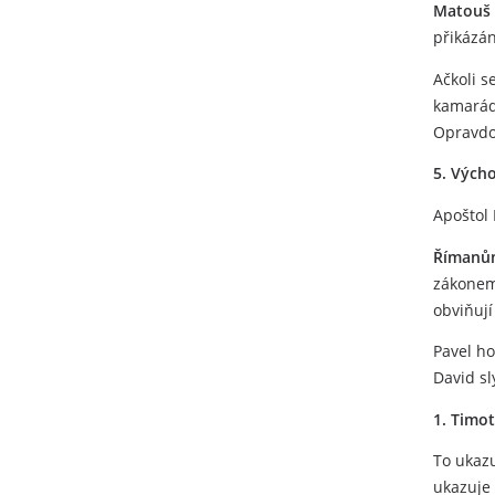
Matouš 
přikázán
Ačkoli s
kamarádo
Opravdo
5. Vých
Apoštol 
Římanům
zákonem.
obviňují
Pavel ho
David sl
1. Timot
To ukaz
ukazuje 