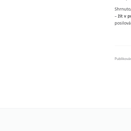
Shrnuto,
–
žít v 
posilová
Publiková