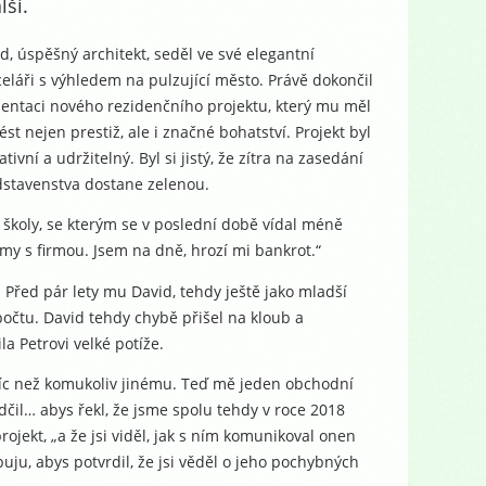
lší.
d, úspěšný architekt, seděl ve své elegantní
eláři s výhledem na pulzující město. Právě dokončil
entaci nového rezidenčního projektu, který mu měl
ést nejen prestiž, ale i značné bohatství. Projekt byl
ativní a udržitelný. Byl si jistý, že zítra na zasedání
stavenstva dostane zelenou.
é školy, se kterým se v poslední době vídal méně
my s firmou. Jsem na dně, hrozí mi bankrot.“
ý. Před pár lety mu David, tehdy ještě jako mladší
očtu. David tehdy chybě přišel na kloub a
ila Petrovi velké potíže.
i víc než komukoliv jinému. Teď mě jeden obchodní
čil… abys řekl, že jsme spolu tehdy v roce 2018
jekt, „a že jsi viděl, jak s ním komunikoval onen
buju, abys potvrdil, že jsi věděl o jeho pochybných