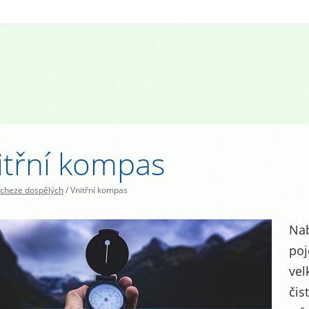
itřní kompas
cheze dospělých
/
Vnitřní kompas
Nab
poj
vel
čis