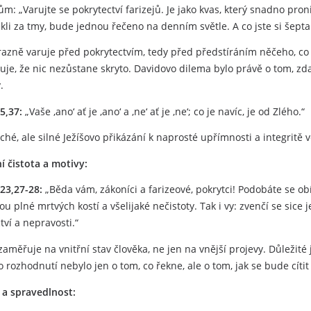
m: „Varujte se pokrytectví farizejů. Je jako kvas, který snadno pron
řekli za tmy, bude jednou řečeno na denním světle. A co jste si šept
razně varuje před pokrytectvím, tedy před předstíráním něčeho, co
je, že nic nezůstane skryto. Davidovo dilema bylo právě o tom, zda s
.
5,37:
„Vaše ‚ano‘ ať je ‚ano‘ a ‚ne‘ ať je ‚ne‘; co je navíc, je od Zlého.“
hé, ale silné Ježíšovo přikázání k naprosté upřímnosti a integritě 
ní čistota a motivy:
23,27-28:
„Běda vám, zákoníci a farizeové, pokrytci! Podobáte se ob
sou plné mrtvých kostí a všelijaké nečistoty. Tak i vy: zvenčí se sice j
tví a nepravosti.“
 zaměřuje na vnitřní stav člověka, ne jen na vnější projevy. Důležité j
 rozhodnutí nebylo jen o tom, co řekne, ale o tom, jak se bude cítit
 a spravedlnost: