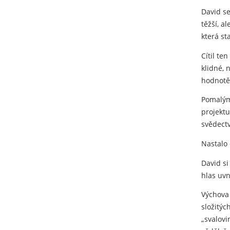
David se
těžší, a
která st
Cítil te
klidné, 
hodnotě
Pomalým,
projektu
svědectv
Nastalo 
David si
hlas uvn
Výchova 
složitýc
„svalovi