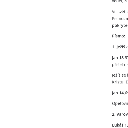
věděl, ž
Ve světl
Písmu, 
pokrytec
Písmo:
1. Ježíš
Jan 18,3
přišel n
Ježíš se
Kristu. 
Jan 14,6
Opětovné
2. Varov
Lukáš 12