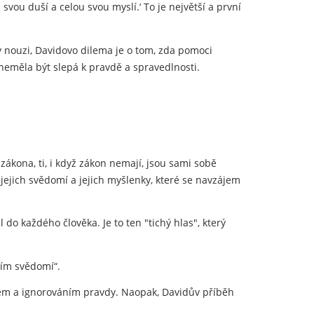
vou duší a celou svou myslí.‘ To je největší a první
v nouzi, Davidovo dilema je o tom, zda pomoci
 neměla být slepá k pravdě a spravedlnosti.
zákona, ti, i když zákon nemají, jsou sami sobě
 jejich svědomí a jejich myšlenky, které se navzájem
 do každého člověka. Je to ten "tichý hlas", který
ním svědomí“.
em a ignorováním pravdy. Naopak, Davidův příběh