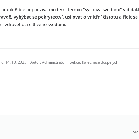
 ačkoli Bible nepoužívá moderní termín "výchova svědomí" v didakti
pravdě, vyhýbat se pokrytectví, usilovat o vnitřní čistotu a řídit s
ní zdravého a citlivého svědomí.
no: 14. 10. 2025
Autor:
Administrátor
Sekce:
Katecheze dospělých
Ma