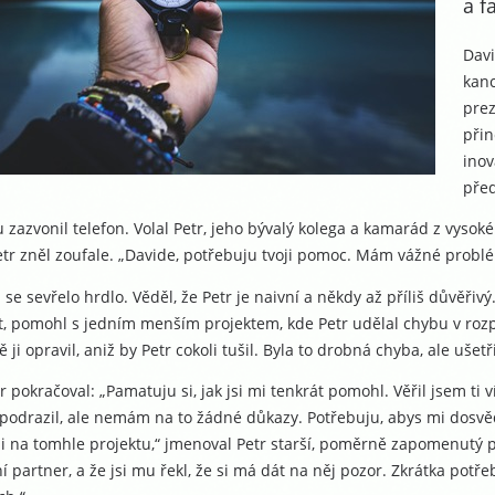
a fa
Davi
kanc
prez
přin
inov
před
zazvonil telefon. Volal Petr, jeho bývalý kolega a kamarád z vysok
etr zněl zoufale. „Davide, potřebuju tvoji pomoc. Mám vážné problé
 se sevřelo hrdlo. Věděl, že Petr je naivní a někdy až příliš důvěřiv
t, pomohl s jedním menším projektem, kde Petr udělal chybu v rozp
ě ji opravil, aniž by Petr cokoli tušil. Byla to drobná chyba, ale ušetř
r pokračoval: „Pamatuju si, jak jsi mi tenkrát pomohl. Věřil jsem t
podrazil, ale nemám na to žádné důkazy. Potřebuju, abys mi dosvěd
i na tomhle projektu,“ jmenoval Petr starší, poměrně zapomenutý pro
 partner, a že jsi mu řekl, že si má dát na něj pozor. Zkrátka potře