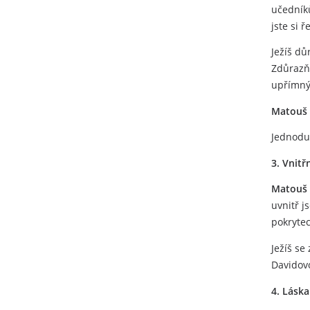
učedníků
jste si 
Ježíš dů
Zdůrazňu
upřímný
Matouš 
Jednoduc
3. Vnitř
Matouš 
uvnitř j
pokrytec
Ježíš se
Davidovo
4. Láska