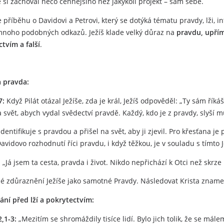
e si zachoval něco cennějšího než jakýkoli projekt – sám sebe.
e příběhu o Davidovi a Petrovi, který se dotýká tématu pravdy, lži, 
mnoho podobných odkazů. Ježíš klade velký důraz na
pravdu, upřím
tvím a falší
.
 a pravda:
7:
Když Pilát otázal Ježíše, zda je král, Ježíš odpověděl: „Ty sám říká
a svět, abych vydal svědectví pravdě. Každý, kdo je z pravdy, slyší m
 identifikuje s pravdou a přišel na svět, aby ji zjevil. Pro křesťana 
Davidovo rozhodnutí říci pravdu, i když těžkou, je v souladu s tímto
:
„Já jsem ta cesta, pravda i život. Nikdo nepřichází k Otci než skrze
 zdůraznění Ježíše jako samotné Pravdy. Následovat Krista znamen
ání před lží a pokrytectvím:
,1-3:
„Mezitím se shromáždily tisíce lidí. Bylo jich tolik, že se mál