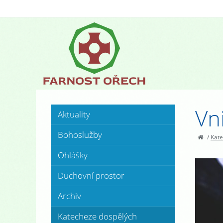
Vn
Aktuality
Bohoslužby
/
Kate
Ohlášky
Duchovní prostor
Archiv
Katecheze dospělých