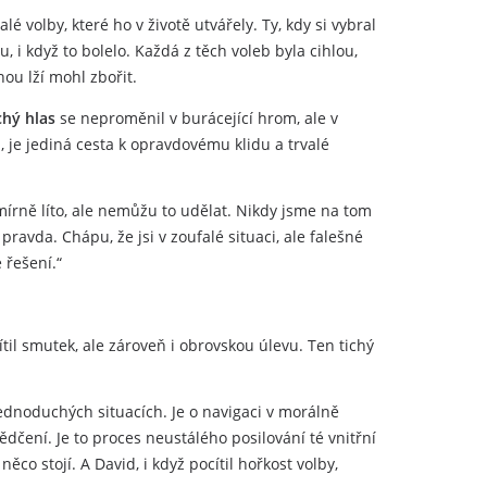
 volby, které ho v životě utvářely. Ty, kdy si vybral
u, i když to bolelo. Každá z těch voleb byla cihlou,
nou lží mohl zbořit.
chý hlas
se neproměnil v burácející hrom, ale v
, je jediná cesta k opravdovému klidu a trvalé
írně líto, ale nemůžu to udělat. Nikdy jsme na tom
ravda. Chápu, že jsi v zoufalé situaci, ale falešné
 řešení.“
til smutek, ale zároveň i obrovskou úlevu. Ten tichý
ednoduchých situacích. Je o navigaci v morálně
vědčení. Je to proces neustálého posilování té vnitřní
co stojí. A David, i když pocítil hořkost volby,