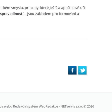
ckém smyslu, principy, které Ježíš a apoštolové učí
e spravedlností
– jsou základem pro formování a
pa webu
Redakční systém
WebRedakce
-
NETservis s.r.o.
© 2026