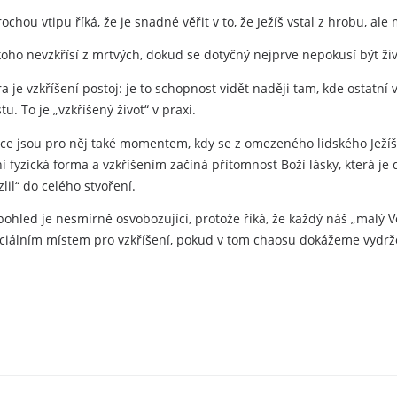
rochou vtipu říká, že je snadné věřit v to, že Ježíš vstal z hrobu, ale
oho nevzkřísí z mrtvých, dokud se dotyčný nejprve nepokusí být živ
a je vzkříšení postoj: je to schopnost vidět naději tam, kde ostatní
u. To je „vzkříšený život“ v praxi.
ce jsou pro něj také momentem, kdy se z omezeného lidského Ježíše
í fyzická forma a vzkříšením začíná přítomnost Boží lásky, která j
zlil“ do celého stvoření.
ohled je nesmírně osvobozující, protože říká, že každý náš „malý Ve
nciálním místem pro vzkříšení, pokud v tom chaosu dokážeme vydrž