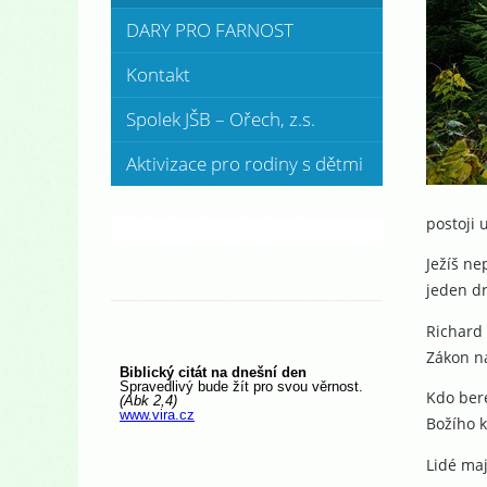
DARY PRO FARNOST
Kontakt
Spolek JŠB – Ořech, z.s.
Aktivizace pro rodiny s dětmi
postoji 
Ježíš ne
jeden dr
Richard 
Zákon na
Kdo bere
Božího k
Lidé ma