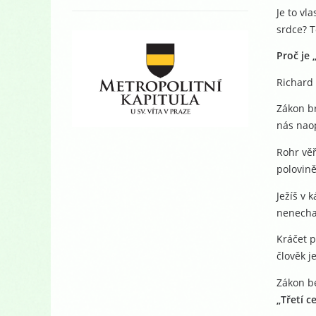
Je to vl
srdce? T
Proč je 
Richard 
Zákon br
nás naop
Rohr věř
polovině
Ježíš v 
nenecha
Kráčet p
člověk j
Zákon be
„Třetí c