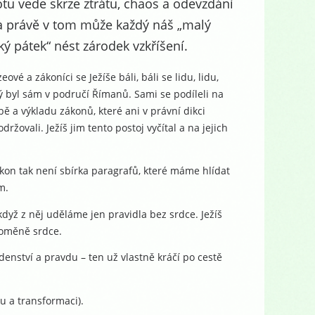
otu vede skrze ztrátu, chaos a odevzdání
 právě v tom může každý náš „malý
ký pátek“ nést zárodek vzkříšení.
zeové a zákoníci se Ježíše báli, báli se lidu, lidu,
ý byl sám v područí Římanů. Sami se podíleli na
bě a výkladu zákonů, které ani v právní dikci
držovali. Ježíš jim tento postoj vyčítal a na jejich
Zákon tak není sbírka paragrafů, které máme hlídat
m.
když z něj uděláme jen pravidla bez srdce. Ježíš
roměně srdce.
denství a pravdu – ten už vlastně kráčí po cestě
u a transformaci).