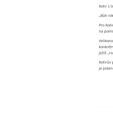
Rohr s t
„Bůh nik
Pro Rohr
na pomst
Velikono
konkrétn
Ježíš „ro
Rohrův p
je pote