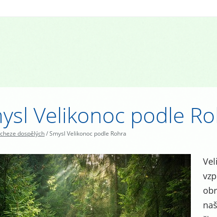
ysl Velikonoc podle Ro
cheze dospělých
/
Smysl Velikonoc podle Rohra
Vel
vzp
obr
naš