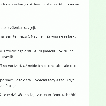
e nich dá snadno „odškrtávat“ splněno. Ale proměna
tuto myšlenku rozvíjejí:
 já jsem ten lepší“). Naplnění Zákona skrze lásku
ořili zdravé ego a strukturu (nádobu). Ve druhé
a pravdě.
í na motivaci. Už nejde jen o to nezabít, ale o to,
 po smrti. Je to o stavu vědomí
tady a teď
. Když
manifestuje.
se ty dvě věci potkají, vzniká to, čemu Rohr říká