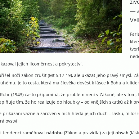
živ
— a
Vel
Fari
kter
tvor
nedo
ukazoval jejich licoměrnost a pokrytectví.
přišel Boží zákon zrušit (Mt 5,17-19), ale ukázat jeho pravý smysl. 
uhému. Je to cesta, která má člověka dovést k lásce k Bohu a k lide
Rohr (1943) často připomíná, že problém není v Zákoně, ale v tom, 
plňuje tím, že ho realizuje do hloubky – od vnějších skutků až k p
 přikázání vážně a zároveň v nich hledá jejich duch – lásku, milosr
rálovství.
jí tendenci zaměňovat
nádobu
(Zákon a pravidla) za její
obsah
(lásk