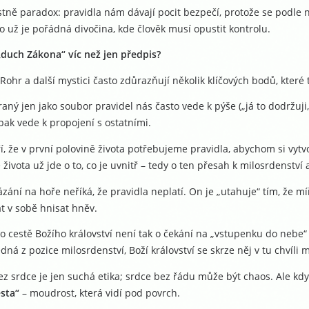
astně paradox: pravidla nám dávají pocit bezpečí, protože se podl
o už je pořádná divočina, kde člověk musí opustit kontrolu.
„duch Zákona“ víc než jen předpis?
Rohr a další mystici často zdůrazňují několik klíčových bodů, které 
aný jen jako soubor pravidel nás často vede k pýše („já to dodržuji,
ak vede k propojení s ostatními.
í, že v první polovině života potřebujeme pravidla, abychom si vytv
 života už jde o to, co je uvnitř – tedy o ten přesah k milosrdenství 
kázání na hoře neříká, že pravidla neplatí. On je „utahuje“ tím, že míř
t v sobě hnisat hněv.
o cestě Božího království není tak o čekání na „vstupenku do nebe“
edná z pozice milosrdenství, Boží království se skrze něj v tu chvíli 
z srdce je jen suchá etika; srdce bez řádu může být chaos. Ale když 
esta“
– moudrost, která vidí pod povrch.