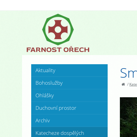
Sm
Aktuality
Bohoslužby
/
Kate
Ohlášky
Duchovní prostor
Archiv
Katecheze dospělých