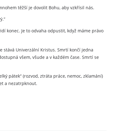
 mnohem těžší je dovolit Bohu, aby vzkřísil nás.
ý.“
 vidí konec. Je to odvaha odpustit, když máme právo
 stává Univerzální Kristus. Smrtí končí jedna
e dostupná všem, všude a v každém čase. Smrtí se
lký pátek“ (rozvod, ztráta práce, nemoc, zklamání)
et a nezatrpknout.