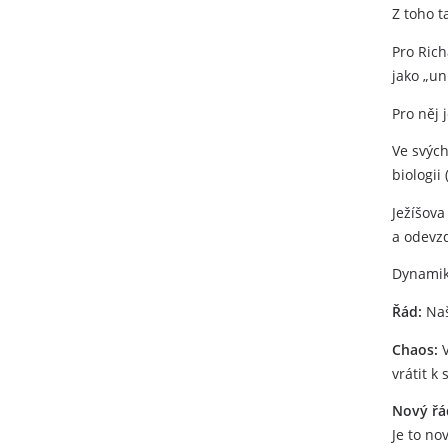
Z toho t
Pro Rich
jako „un
Pro něj 
Ve svých
biologii
Ježíšova
a odevzd
Dynamik
Řád:
Naš
Chaos:
V
vrátit k
Nový řá
Je to no