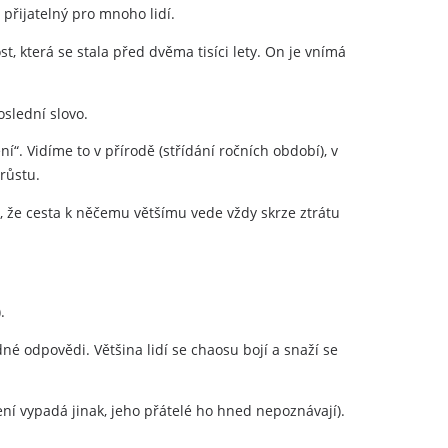
 přijatelný pro mnoho lidí.
, která se stala před dvěma tisíci lety. On je vnímá
oslední slovo.
í“. Vidíme to v přírodě (střídání ročních období), v
 růstu.
, že cesta k něčemu většímu vede vždy skrze ztrátu
.
é odpovědi. Většina lidí se chaosu bojí a snaží se
šení vypadá jinak, jeho přátelé ho hned nepoznávají).