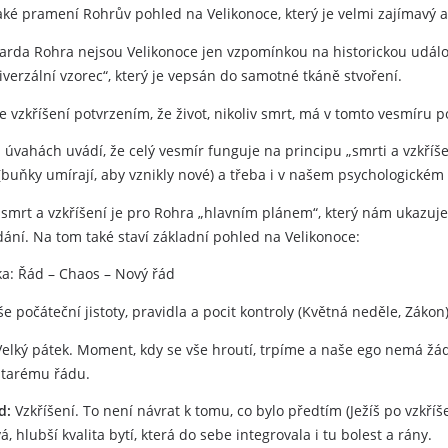
aké pramení Rohrův pohled na Velikonoce, který je velmi zajímavý a
arda Rohra nejsou Velikonoce jen vzpomínkou na historickou událost
iverzální vzorec“, který je vepsán do samotné tkáně stvoření.
je vzkříšení potvrzením, že život, nikoliv smrt, má v tomto vesmíru p
 úvahách uvádí, že celý vesmír funguje na principu „smrti a vzkříšen
 (buňky umírají, aby vznikly nové) a třeba i v našem psychologickém
 smrt a vzkříšení je pro Rohra „hlavním plánem“, který nám ukazuje
ání. Na tom také staví základní pohled na Velikonoce:
a: Řád – Chaos – Nový řád
e počáteční jistoty, pravidla a pocit kontroly (Květná neděle, Zákon)
elký pátek. Moment, kdy se vše hroutí, trpíme a naše ego nemá žádn
 starému řádu.
d:
Vzkříšení. To není návrat k tomu, co bylo předtím (Ježíš po vzkří
vá, hlubší kvalita bytí, která do sebe integrovala i tu bolest a rány.