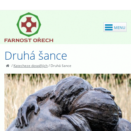
Druhá šance
/
Katecheze dospělých
/
Druhá šance