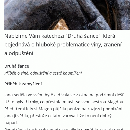
Nabízíme Vám katechezi "Druhá šance", která
pojednává o hluboké problematice viny, zranění
a odpuštění
Druhá šance
Příběh o vině, odpuštění a cestě ke smíření
Příběh k zamyšlení
Jana seděla ve svém bytě a dívala se z okna na podzimní déšť.
Už to byly tři roky, co přestala mluvit se svou sestrou Magdou.
Před třemi lety si Magda půjčila peníze na rozjezd podnikání.
Jana jí věřila, přestože ostatní varovali, že to není dobrý
nápad.
Podnikání zkrachovalo, peníze se nikdy nevrátily a vztah mezi