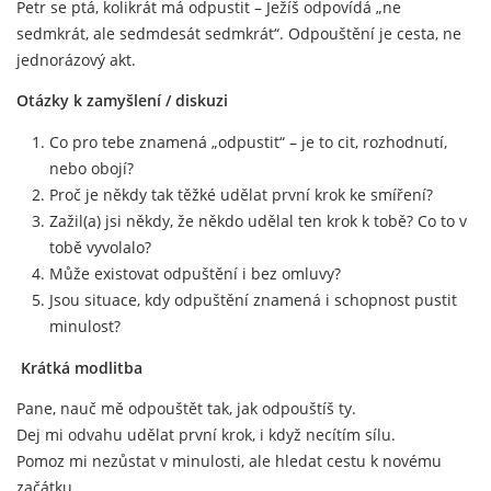
Petr se ptá, kolikrát má odpustit – Ježíš odpovídá „ne
sedmkrát, ale sedmdesát sedmkrát“. Odpouštění je cesta, ne
jednorázový akt.
Otázky k zamyšlení / diskuzi
Co pro tebe znamená „odpustit“ – je to cit, rozhodnutí,
nebo obojí?
Proč je někdy tak těžké udělat první krok ke smíření?
Zažil(a) jsi někdy, že někdo udělal ten krok k tobě? Co to v
tobě vyvolalo?
Může existovat odpuštění i bez omluvy?
Jsou situace, kdy odpuštění znamená i schopnost pustit
minulost?
Krátká modlitba
Pane, nauč mě odpouštět tak, jak odpouštíš ty.
Dej mi odvahu udělat první krok, i když necítím sílu.
Pomoz mi nezůstat v minulosti, ale hledat cestu k novému
začátku.