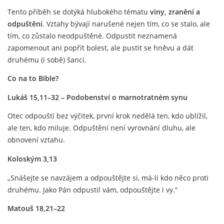
Tento příběh se dotýká hlubokého tématu
viny, zranění a
odpuštění
. Vztahy bývají narušené nejen tím, co se stalo, ale
tím, co zůstalo neodpuštěné. Odpustit neznamená
zapomenout ani popřít bolest, ale pustit se hněvu a dát
druhému (i sobě) šanci.
Co na to Bible?
Lukáš 15,11–32 – Podobenství o marnotratném synu
Otec odpouští bez výčitek, první krok nedělá ten, kdo ublížil,
ale ten, kdo miluje. Odpuštění není vyrovnání dluhu, ale
obnovení vztahu.
Koloským 3,13
„Snášejte se navzájem a odpouštějte si, má-li kdo něco proti
druhému. Jako Pán odpustil vám, odpouštějte i vy.“
Matouš 18,21–22