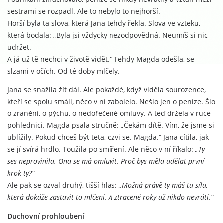
sestrami se rozpadl. Ale to nebylo to nejhorší.
Horší byla ta slova, která Jana tehdy řekla. Slova ve vzteku,
která bodala: „Byla jsi vždycky nezodpovědná. Neumíš si nic
udržet.
A já už tě nechci v životě vidět.“ Tehdy Magda odešla, se
slzami v očích. Od té doby mlčely.
Jana se snažila žít dál. Ale pokaždé, když viděla sourozence,
kteří se spolu smáli, něco v ní zabolelo. Nešlo jen o peníze. Šlo
o zranění, o pýchu, o nedořečené omluvy. A teď držela v ruce
pohlednici. Magda psala stručně: „Čekám dítě. Vím, že jsme si
ublížily. Pokud chceš být teta, ozvi se. Magda.“ Jana cítila, jak
se jí svírá hrdlo. Toužila po smíření. Ale něco v ní říkalo:
„Ty
ses neprovinila. Ona se má omluvit. Proč bys měla udělat první
krok ty?“
Ale pak se ozval druhý, tišší hlas:
„Možná právě ty máš tu sílu,
která dokáže zastavit to mlčení. A ztracené roky už nikdo nevrátí.“
Duchovní prohloubení