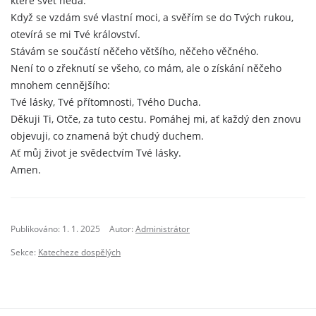
které svět nedá.
Když se vzdám své vlastní moci, a svěřím se do Tvých rukou,
otevírá se mi Tvé království.
Stávám se součástí něčeho většího, něčeho věčného.
Není to o zřeknutí se všeho, co mám, ale o získání něčeho
mnohem cennějšího:
Tvé lásky, Tvé přítomnosti, Tvého Ducha.
Děkuji Ti, Otče, za tuto cestu. Pomáhej mi, ať každý den znovu
objevuji, co znamená být chudý duchem.
Ať můj život je svědectvím Tvé lásky.
Amen.
Publikováno: 1. 1. 2025
Autor:
Administrátor
Sekce:
Katecheze dospělých