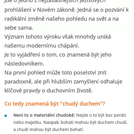
Jde o jedno z nejzásadnějších Ježíšových
prohlášení v Novém zákoně. Jedná se o pozvání k
radikální změně našeho pohledu na svět a na
sebe sama.
Význam tohoto výroku však mnohdy uniká
našemu modernímu chápání.
Je to vyjádření o tom, co znamená být jeho
následovníkem.
Na první pohled může toto poselství znít
paradoxně, ale při hlubším zamyšlení odhaluje
klíčové pravdy o duchovním životě.
Co tedy znamená být "chudý duchem"?
Není to o materiální chudobě:
Nejde o to být bez peněz
nebo majetku. Naopak, bohatí mohou být duchem chudí,
a chudí mohou být duchem bohatí.