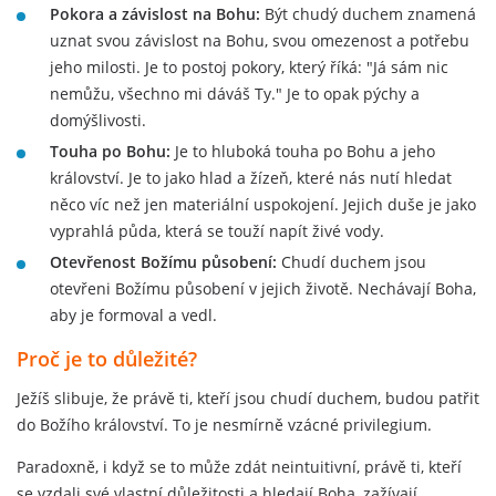
Pokora a závislost na Bohu:
Být chudý duchem znamená
uznat svou závislost na Bohu, svou omezenost a potřebu
jeho milosti. Je to postoj pokory, který říká: "Já sám nic
nemůžu, všechno mi dáváš Ty." Je to opak pýchy a
domýšlivosti.
Touha po Bohu:
Je to hluboká touha po Bohu a jeho
království. Je to jako hlad a žízeň, které nás nutí hledat
něco víc než jen materiální uspokojení. Jejich duše je jako
vyprahlá půda, která se touží napít živé vody.
Otevřenost Božímu působení:
Chudí duchem jsou
otevřeni Božímu působení v jejich životě. Nechávají Boha,
aby je formoval a vedl.
Proč je to důležité?
Ježíš slibuje, že právě ti, kteří jsou chudí duchem, budou patřit
do Božího království. To je nesmírně vzácné privilegium.
Paradoxně, i když se to může zdát neintuitivní, právě ti, kteří
se vzdali své vlastní důležitosti a hledají Boha, zažívají