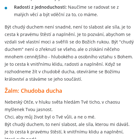
Radosti z jednoduchosti:
Naučíme se radovat se z
malých věcí a být vděční za to, co máme.
Být chudý duchem není snadné, není to slabost ale síla, je to
cesta k pravému štěstí a naplnění. Je to pozvání, abychom se
vzdali své vlastní moci a svěřili se do Božích rukou. Být "chudý
duchem" není o zřeknutí se všeho, ale o získání něčeho
mnohem cennějšího - hlubokého a osobního vztahu s Bohem.
Je to cesta k vnitřnímu klidu, radosti a naplnění. Když se
rozhodneme žít v chudobě ducha, otevíráme se Božímu
království a stáváme se jeho součástí.
Žalm: Chudoba ducha
Nebeský Otče, v hluku světa hledám Tvé ticho, v chaosu
myšlenek Tvou jasnost.
Chci, aby můj život byl o Tvé vůli, a ne o mé.
Být chudý duchem, to není slabost, ale síla, kterou mi dáváš.
Je to cesta k pravému štěstí, k vnitřnímu klidu a naplnění,