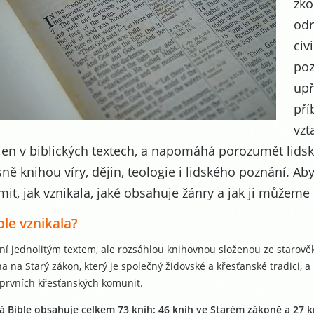
zko
odr
civ
poz
upř
pří
vzt
len v biblických textech, a napomáhá porozumět lidské
ně knihou víry, dějin, teologie i lidského poznání. Aby
it, jak vznikala, jaké obsahuje žánry a jak ji můžeme č
ble vznikala?
ní jednolitým textem, ale rozsáhlou knihovnou složenou ze starověk
a na Starý zákon, který je společný židovské a křesťanské tradici, a
 prvních křesťanských komunit.
ká Bible obsahuje celkem 73 knih: 46 knih ve Starém zákoně a 27