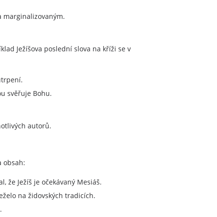
 a marginalizovaným.
klad Ježíšova poslední slova na kříži se v
trpení.
ou svěřuje Bohu.
otlivých autorů.
a obsah:
l, že Ježíš je očekávaný Mesiáš.
želo na židovských tradicích.
.