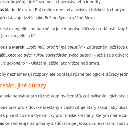
ek
zdůrazňuje Ježíšovu moc a tajemství jeho identity.
áš
klade důraz na Boží milosrdenství a Ježíšovu blízkost k chudým
představuje Ježíše jako Božího Syna a věčné Slovo.
mezi evangelii jsou patrné i v jejich popisu klíčových událostí. Napří
vých evangeliích liší:
ouš a Marek
:
„Bože můj, proč jsi mě opustil?“
- Zdůraznění Ježíšova u
áš
:
„Otče, do tvých rukou odevzdávám svého ducha.“
- Ježíš se s důvěr
:
„Je dokonáno.“
- Ukázání Ježíše jako vítěze nad smrtí.
díly neznamenají rozpory, ale odrážejí různé teologické důrazy jedn
dresáti, jiné důrazy
a byla napsána pro různé skupiny čtenářů, což ovlivnilo jejich styl 
ouš
píše pro židovské křesťany a často cituje Starý zákon, aby ukáza
ek
píše stručně a dynamicky pro římské křesťany, kterým méně zále
áš
se zaměřuje na pohany a zdůrazňuje Ježíšovu univerzální spásu