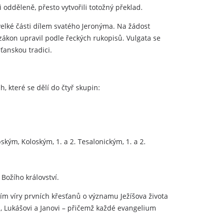
i odděleně, přesto vytvořili totožný překlad.
z velké části dílem svatého Jeronýma. Na žádost
zákon upravil podle řeckých rukopisů. Vulgata se
sťanskou tradici.
, které se dělí do čtyř skupin:
ským, Koloským, 1. a 2. Tesalonickým, 1. a 2.
 Božího království.
ím víry prvních křesťanů o významu Ježíšova života
i, Lukášovi a Janovi – přičemž každé evangelium