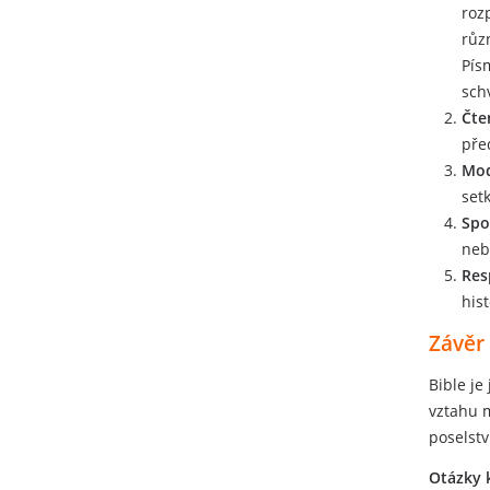
roz
růz
Pís
sch
Čte
pře
Mod
set
Spo
neb
Res
hist
Závěr
Bible je
vztahu m
poselstv
Otázky 