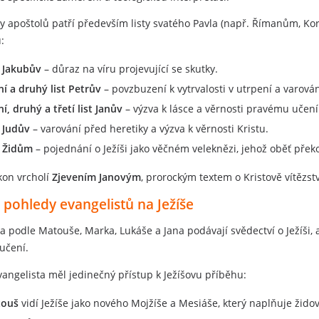
ty apoštolů patří především listy svatého Pavla (např. Římanům, Ko
:
t Jakubův
– důraz na víru projevující se skutky.
ní a druhý list Petrův
– povzbuzení k vytrvalosti v utrpení a varován
í, druhý a třetí list Janův
– výzva k lásce a věrnosti pravému učení
t Judův
– varování před heretiky a výzva k věrnosti Kristu.
t Židům
– pojednání o Ježíši jako věčném veleknězi, jehož oběť pře
kon vrcholí
Zjevením Janovým
, prorockým textem o Kristově vítězstv
 pohledy evangelistů na Ježíše
a podle Matouše, Marka, Lukáše a Jana podávají svědectví o Ježíši, 
 učení.
angelista měl jedinečný přístup k Ježíšovu příběhu:
ouš
vidí Ježíše jako nového Mojžíše a Mesiáše, který naplňuje žido