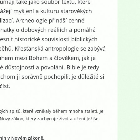
umají také jako soubor textů, které
ážejí myšlení a kulturu starověkých
ilizací. Archeologie přináší cenné
natky o dobových reáliích a pomáhá
esnit historické souvislosti biblických
běhů. Křesťanská antropologie se zabývá
ahem mezi Bohem a člověkem, jak je
 důstojnosti a povolání. Bible je tedy
chom ji správně pochopili, je důležité si
íst.
ých spisů, které vznikaly během mnoha staletí. Je
 Nový zákon, který zachycuje život a učení Ježíše
 knih v Novém zákoně.