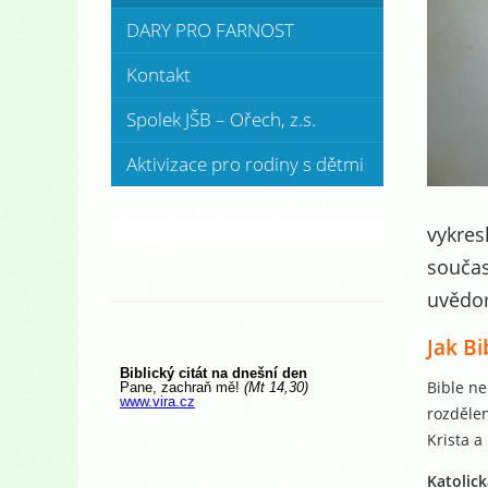
DARY PRO FARNOST
Kontakt
Spolek JŠB – Ořech, z.s.
Aktivizace pro rodiny s dětmi
vykres
součas
uvědom
Jak Bi
Bible ne
rozdělen
Krista a
Katolic