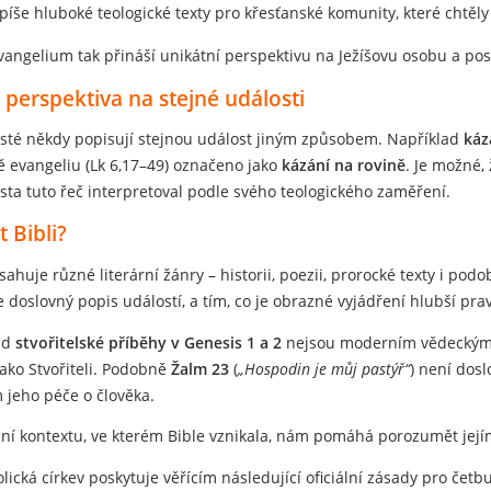
píše hluboké teologické texty pro křesťanské komunity, které chtěl
angelium tak přináší unikátní perspektivu na Ježíšovu osobu a pos
perspektiva na stejné události
isté někdy popisují stejnou událost jiným způsobem. Například
káz
 evangeliu (Lk 6,17–49) označeno jako
kázání na rovině
. Je možné,
sta tuto řeč interpretoval podle svého teologického zaměření.
t Bibli?
sahuje různé literární žánry – historii, poezii, prorocké texty i podob
je doslovný popis událostí, a tím, co je obrazné vyjádření hlubší pra
ad
stvořitelské příběhy v Genesis 1 a 2
nejsou moderním vědeckým p
ako Stvořiteli. Podobně
Žalm 23
(
„Hospodin je můj pastýř“
) není dosl
 jeho péče o člověka.
í kontextu, ve kterém Bible vznikala, nám pomáhá porozumět jejím
olická církev poskytuje věřícím následující oficiální zásady pro četb