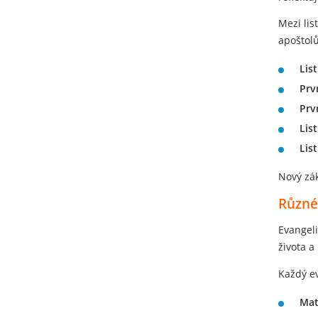
Mezi lis
apoštolů
Lis
Prv
Prvn
Lis
Lis
Nový zá
Různé
Evangeli
života a
Každý ev
Mat