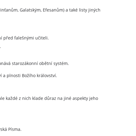
rinťanům, Galatským, Efesanům) a také listy jiných
í před falešnými učiteli.
.
konává starozákonní obětní systém.
í a plnosti Božího království.
ale každé z nich klade důraz na jiné aspekty jeho
vská Písma.