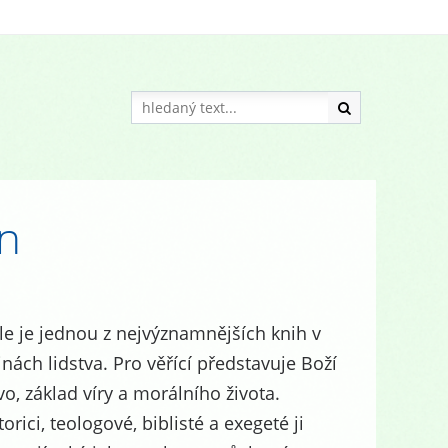
in
le je jednou z nejvýznamnějších knih v
inách lidstva. Pro věřící představuje Boží
vo, základ víry a morálního života.
torici, teologové, biblisté a exegeté ji