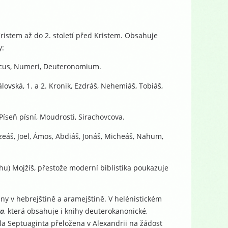
Kristem až do 2. století před Kristem. Obsahuje
y:
ticus, Numeri, Deuteronomium.
álovská, 1. a 2. Kronik, Ezdráš, Nehemiáš, Tobiáš,
, Píseň písní, Moudrosti, Sirachovcova.
 Ozeáš, Joel, Ámos, Abdiáš, Jonáš, Micheáš, Nahum,
chu) Mojžíš, přestože moderní biblistika poukazuje
ny v hebrejštině a aramejštině. V helénistickém
ta
, která obsahuje i knihy deuterokanonické,
la Septuaginta přeložena v Alexandrii na žádost