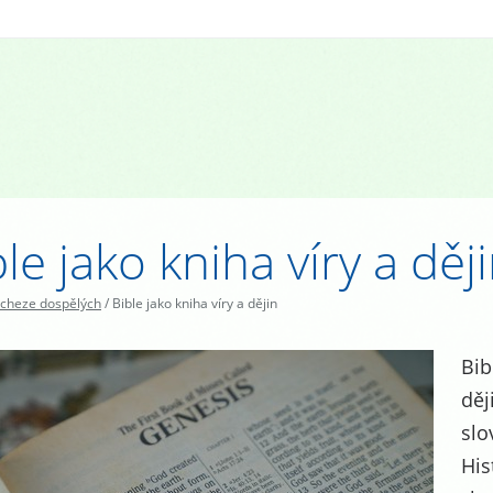
le jako kniha víry a děj
cheze dospělých
/
Bible jako kniha víry a dějin
Bib
děj
slo
His