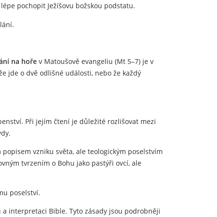
y lépe pochopit Ježíšovu božskou podstatu.
lání.
ání na hoře
v Matoušově evangeliu (Mt 5–7) je v
 že jde o dvě odlišné události, nebo že každý
enství. Při jejím čtení je důležité rozlišovat mezi
vdy.
opisem vzniku světa, ale teologickým poselstvím
ovným tvrzením o Bohu jako pastýři ovcí, ale
u poselství.
u a interpretaci Bible. Tyto zásady jsou podrobněji