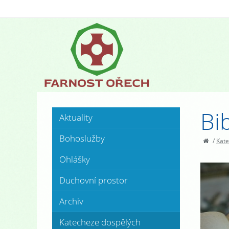
Bib
Aktuality
Bohoslužby
/
Kate
Ohlášky
Duchovní prostor
Archiv
Katecheze dospělých