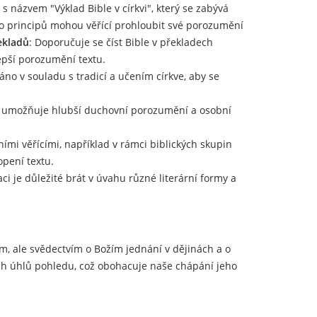
názvem "Výklad Bible v církvi", který se zabývá
o principů mohou věřící prohloubit své porozumění
ekladů
: Doporučuje se číst Bible v překladech
epší porozumění textu.
áno v souladu s tradicí a učením církve, aby se
ož umožňuje hlubší duchovní porozumění a osobní
ními věřícími, například v rámci biblických skupin
opení textu.
taci je důležité brát v úvahu různé literární formy a
m, ale svědectvím o Božím jednání v dějinách a o
ch úhlů pohledu, což obohacuje naše chápání jeho