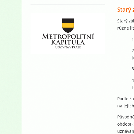
Starý
Starý zá
různé li
1
2
J
3
4
H
Podle ka
na jejic
Původně 
období (
uznávané