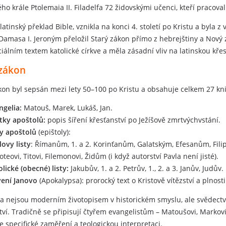
ho krále Ptolemaia II. Filadelfa 72 židovskými učenci, kteří pracoval
latinský překlad Bible, vznikla na konci 4. století po Kristu a byla 
amasa I. Jeroným přeložil Starý zákon přímo z hebrejštiny a Nový 
iciálním textem katolické církve a měla zásadní vliv na latinskou kře
zákon
on byl sepsán mezi lety 50–100 po Kristu a obsahuje celkem 27 knih
ngelia:
Matouš, Marek, Lukáš, Jan.
tky apoštolů:
popis šíření křesťanství po Ježíšově zmrtvýchvstání.
ty apoštolů
(epištoly):
lovy listy
: Římanům, 1. a 2. Korinťanům, Galatským, Efesanům, Filip
teovi, Titovi, Filemonovi, Židům (i když autorství Pavla není jisté).
olické (obecné) listy:
Jakubův, 1. a 2. Petrův, 1., 2. a 3. Janův, Judův.
evení Janovo
(Apokalypsa): prorocký text o Kristově vítězství a plnosti
a nejsou moderním životopisem v historickém smyslu, ale svědectv
tví. Tradičně se připisují čtyřem evangelistům – Matoušovi, Markov
je specifické zaměření a teologickou interpretaci.