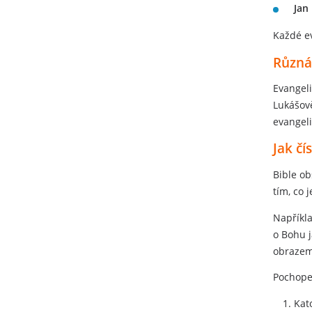
Jan
Každé ev
Různá 
Evangel
Lukášově
evangeli
Jak čís
Bible ob
tím, co 
Napříkl
o Bohu j
obrazem
Pochopen
Kat