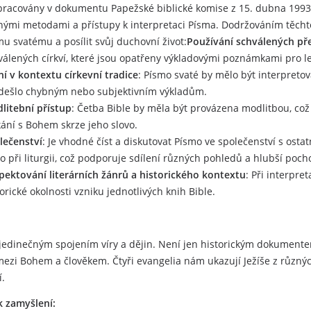
pracovány v dokumentu Papežské biblické komise z 15. dubna 1993 s 
nými metodami a přístupy k interpretaci Písma. Dodržováním těcht
mu svatému a posílit svůj duchovní život:
Používání schválených př
válených církví, které jsou opatřeny výkladovými poznámkami pro l
ní v kontextu církevní tradice
: Písmo svaté by mělo být interpretov
dešlo chybným nebo subjektivním výkladům.
litební přístup
: Četba Bible by měla být provázena modlitbou, c
kání s Bohem skrze jeho slovo.
lečenství
: Je vhodné číst a diskutovat Písmo ve společenství s ostat
o při liturgii, což podporuje sdílení různých pohledů a hlubší poch
pektování literárních žánrů a historického kontextu
: Při interpre
orické okolnosti vzniku jednotlivých knih Bible.
 jedinečným spojením víry a dějin. Není jen historickým dokumente
ezi Bohem a člověkem. Čtyři evangelia nám ukazují Ježíše z různý
í.
k zamyšlení: