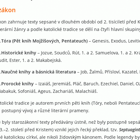
 zákon
kon zahrnuje texty sepsané v dlouhém období od 2. tisíciletí před 
terární žánry a podle katolické tradice se dělí na čtyři hlavní skupin
.
Tóra
(Pět knih Mojžíšových, Pentateuch)
– Genesis, Exodus, Levi
.
Historické knihy
– Jozue, Soudců, Rút, 1. a 2. Samuelova, 1. a 2. Kr
udit, Ester, 1. a 2. Makabejská.
.
Naučné knihy a básnická literatura
– Job, Žalmů, Přísloví, Kazatel
.
Prorocké knihy
– Izaiáš, Jeremiáš, Pláč, Baruch, Ezechiel, Daniel,
abakuk, Sofoniáš, Ageus, Zachariáš, Malachiáš.
tolické tradice je autorem prvních pěti knih (Tóry, neboli Pentateu
h postupný vývoj a různé literární prameny.
byly starozákonní texty předávány ústně, než byly postupně sepsá
3.–2. století před Kristem) vznikl jejich řecký překlad, tzv.
Septuagin
 katolickou církví, ale nikoli židovským kánonem. Podle legendy by