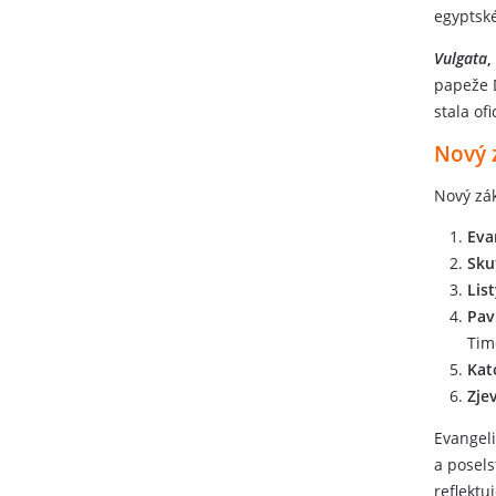
egyptské
Vulgata
,
papeže D
stala of
Nový 
Nový zák
Eva
Sku
Lis
Pav
Timo
Kat
​Zj
Evangeli
a posels
reflektu