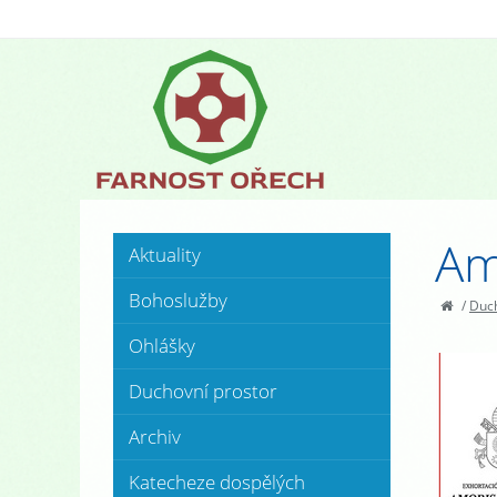
Amo
Aktuality
Bohoslužby
/
Duch
Ohlášky
Duchovní prostor
Archiv
Katecheze dospělých