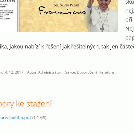
sku
nej
při
Nej
pap
ka, jakou nabízí k řešení jak řešitelných, tak jen částe
o: 4. 12. 2017
Autor:
Administrátor
Sekce:
Doporučená literatura
ory ke stažení
oris laetitia.pdf
(1,0 MB)