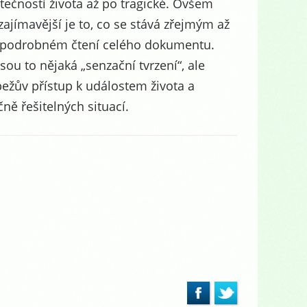
tečností života až po tragické. Ovšem
zajímavější je to, co se stává zřejmým až
 podrobném čtení celého dokumentu.
sou to nějaká „senzační tvrzení“, ale
ežův přístup k událostem života a
čně řešitelných situací.