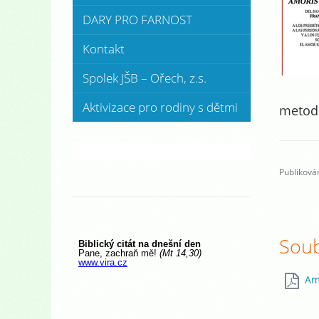
DARY PRO FARNOST
Kontakt
Spolek JŠB – Ořech, z.s.
Aktivizace pro rodiny s dětmi
metodi
Publikován
Soub
Am