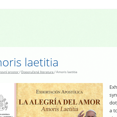
ris laetitia
ovní prostor
/
Doporučená literatura
/
Amoris laetitia
Exh
syn
dot
a t