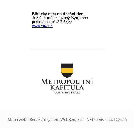
Mapa webu
Redakční systém
WebRedakce
-
NETservis s.r.o.
© 2026