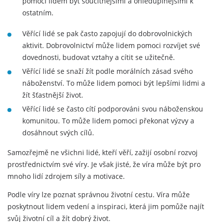
pomoci lidem být soucitnějšími a ohleduplnějšími k
ostatním.
Věřící lidé se pak často zapojují do dobrovolnických
aktivit. Dobrovolnictví může lidem pomoci rozvíjet své
dovednosti, budovat vztahy a cítit se užitečně.
Věřící lidé se snaží žít podle morálních zásad svého
náboženství. To může lidem pomoci být lepšími lidmi a
žít šťastnější život.
Věřící lidé se často cítí podporováni svou náboženskou
komunitou. To může lidem pomoci překonat výzvy a
dosáhnout svých cílů.
Samozřejmě ne všichni lidé, kteří věří, zažijí osobní rozvoj
prostřednictvím své víry. Je však jisté, že víra může být pro
mnoho lidí zdrojem síly a motivace.
Podle víry lze poznat správnou životní cestu. Víra může
poskytnout lidem vedení a inspiraci, která jim pomůže najít
svůj životní cíl a žít dobrý život.