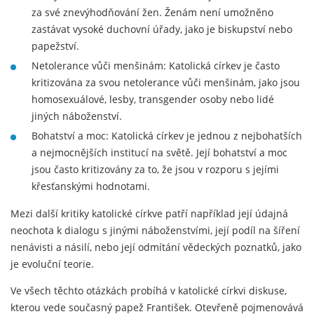
za své znevýhodňování žen. Ženám není umožněno
zastávat vysoké duchovní úřady, jako je biskupství nebo
papežství.
Netolerance vůči menšinám: Katolická církev je často
kritizována za svou netolerance vůči menšinám, jako jsou
homosexuálové, lesby, transgender osoby nebo lidé
jiných náboženství.
Bohatství a moc: Katolická církev je jednou z nejbohatších
a nejmocnějších institucí na světě. Její bohatství a moc
jsou často kritizovány za to, že jsou v rozporu s jejími
křesťanskými hodnotami.
Mezi další kritiky katolické církve patří například její údajná
neochota k dialogu s jinými náboženstvími, její podíl na šíření
nenávisti a násilí, nebo její odmítání vědeckých poznatků, jako
je evoluční teorie.
Ve všech těchto otázkách probíhá v katolické církvi diskuse,
kterou vede současný papež František. Otevřeně pojmenovává