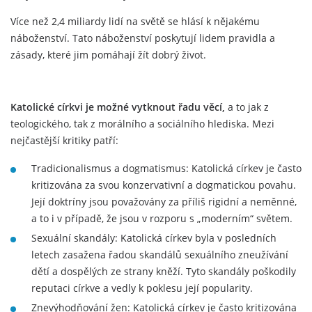
Více než 2,4 miliardy lidí na světě se hlásí k nějakému
náboženství. Tato náboženství poskytují lidem pravidla a
zásady, které jim pomáhají žít dobrý život.
Katolické církvi je možné vytknout řadu věcí,
a to jak z
teologického, tak z morálního a sociálního hlediska. Mezi
nejčastější kritiky patří:
Tradicionalismus a dogmatismus: Katolická církev je často
kritizována za svou konzervativní a dogmatickou povahu.
Její doktríny jsou považovány za příliš rigidní a neměnné,
a to i v případě, že jsou v rozporu s „moderním“ světem.
Sexuální skandály: Katolická církev byla v posledních
letech zasažena řadou skandálů sexuálního zneužívání
dětí a dospělých ze strany kněží. Tyto skandály poškodily
reputaci církve a vedly k poklesu její popularity.
Znevýhodňování žen: Katolická církev je často kritizována