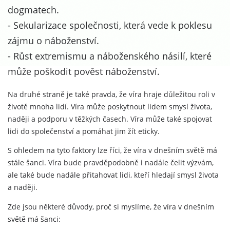
dogmatech.
- Sekularizace společnosti, která vede k poklesu
zájmu o náboženství.
- Růst extremismu a náboženského násilí, které
může poškodit pověst náboženství.
Na druhé straně je také pravda, že víra hraje důležitou roli v
životě mnoha lidí. Víra může poskytnout lidem smysl života,
naději a podporu v těžkých časech. Víra může také spojovat
lidi do společenství a pomáhat jim žít eticky.
S ohledem na tyto faktory lze říci, že víra v dnešním světě má
stále šanci. Víra bude pravděpodobně i nadále čelit výzvám,
ale také bude nadále přitahovat lidi, kteří hledají smysl života
a naději.
Zde jsou některé důvody, proč si myslíme, že víra v dnešním
světě má šanci: