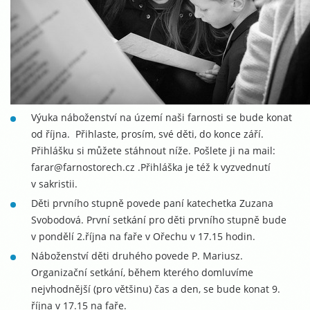
Výuka náboženství na území naši farnosti se bude konat
od října.
Přihlaste, prosím, své děti, do konce září.
Přihlášku si můžete stáhnout níže. Pošlete ji na mail:
farar@farnostorech.cz .
Přihláška je též k vyzvednutí
v sakristii.
Děti prvního stupně povede paní katechetka Zuzana
Svobodová. První setkání pro děti prvního stupně bude
v pondělí 2.října na faře v Ořechu v 17.15 hodin.
Náboženství děti druhého povede P. Mariusz.
Organizační setkání, během kterého domluvíme
nejvhodnější (pro většinu) čas a den, se bude konat 9.
října v 17.15 na faře.