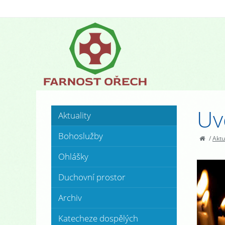
Uv
Aktuality
Bohoslužby
/
Aktu
Ohlášky
Duchovní prostor
Archiv
Katecheze dospělých