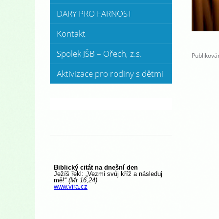
DARY PRO FARNOST
Kontakt
Spolek JŠB – Ořech, z.s.
Publikován
Aktivizace pro rodiny s dětmi