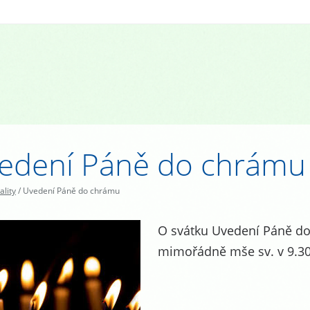
edení Páně do chrámu
ality
/
Uvedení Páně do chrámu
O svátku Uvedení Páně do
mimořádně mše sv. v 9.30 