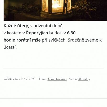
Každé úterý
, v adventní době,
v kostele
v Řeporyjích
budou
v 6.30
hodin
rorátní mše
při svíčkách. Srdečně zveme k
účastí.
Publikováno: 2. 12. 2023
Autor:
Administrátor
Sekce:
Aktuality