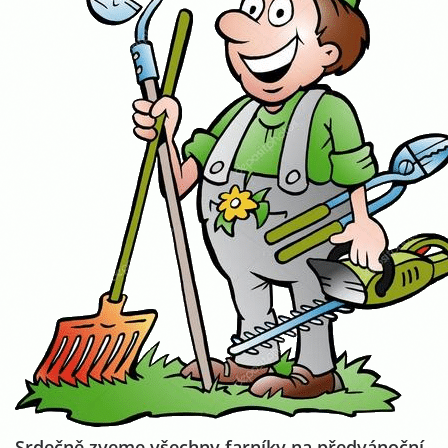
Srdečně zveme všechny farníky na předvánoční