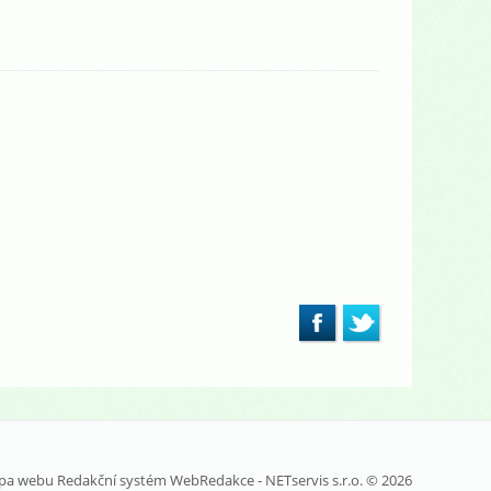
pa webu
Redakční systém
WebRedakce
-
NETservis s.r.o.
© 2026