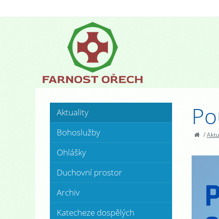
Po
Aktuality
Bohoslužby
/
Aktu
Ohlášky
Duchovní prostor
Archiv
Katecheze dospělých