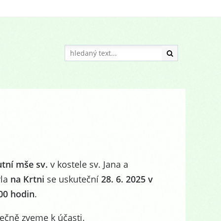
tní mše sv.
v kostele sv. Jana a
vla
na Krtni
se uskuteční
28. 6. 2025 v
00 hodin
.
ečně zveme k účasti.