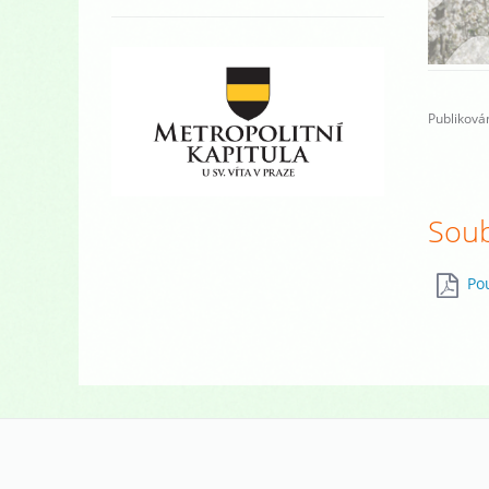
Publikován
Soub
Po