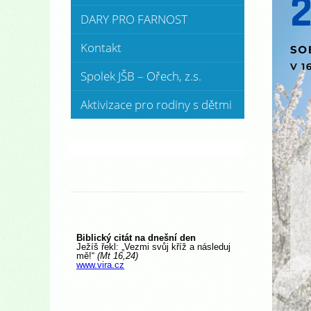
DARY PRO FARNOST
Kontakt
Spolek JŠB – Ořech, z.s.
Aktivizace pro rodiny s dětmi