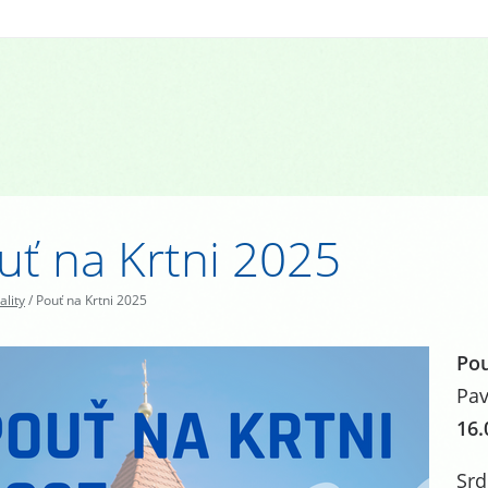
uť na Krtni 2025
ality
/
Pouť na Krtni 2025
Pou
Pa
16.
Srd