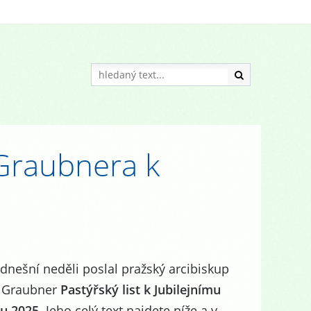
 Graubnera k
dnešní neděli poslal pražský arcibiskup
 Graubner
Pastýřský list k Jubilejnímu
u 2025
. Jeho celý text najdete níže a v