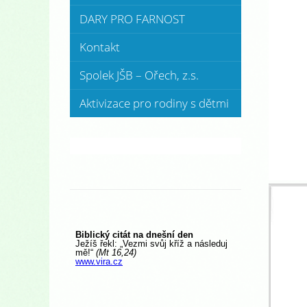
DARY PRO FARNOST
Kontakt
Spolek JŠB – Ořech, z.s.
Aktivizace pro rodiny s dětmi