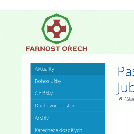
Pa
Aktuality
Bohoslužby
Ju
Ohlášky
/
Aktu
Duchovní prostor
Archiv
Katecheze dospělých