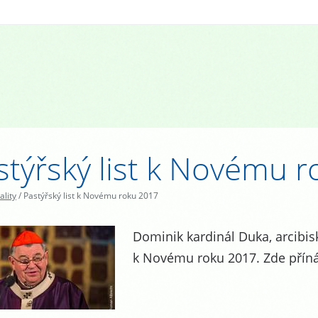
stýřský list k Novému 
ality
/
Pastýřský list k Novému roku 2017
Dominik kardinál Duka, arcibisk
k Novému roku 2017. Zde příná