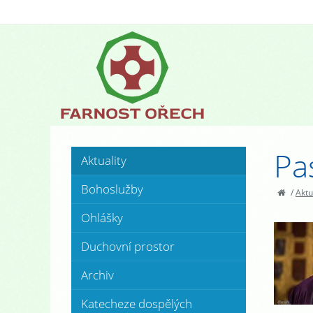
Pa
Aktuality
Bohoslužby
/
Aktu
Ohlášky
Duchovní prostor
Archiv
Katecheze dospělých