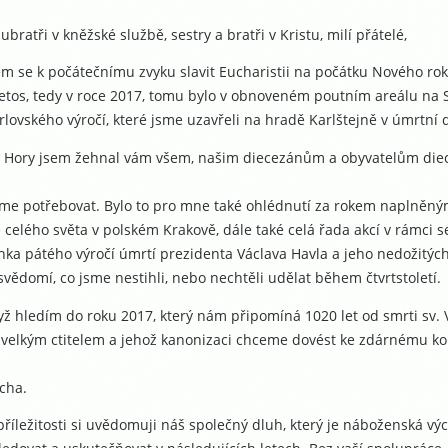
lubratři v kněžské službě, sestry a bratři v Kristu, milí přátelé,
sem se k počátečnímu zvyku slavit Eucharistii na počátku Nového ro
Letos, tedy v roce 2017, tomu bylo v obnoveném poutním areálu na 
rlovského výročí, které jsme uzavřeli na hradě Karlštejně v úmrtní
é Hory jsem žehnal vám všem, našim diecezánům a obyvatelům diec
me potřebovat. Bylo to pro mne také ohlédnutí za rokem naplněným
celého světa v polském Krakově, dále také celá řada akcí v rámci se
ka pátého výročí úmrtí prezidenta Václava Havla a jeho nedožitých 
vědomí, co jsme nestihli, nebo nechtěli udělat během čtvrtstoletí.
yž hledím do roku 2017, který nám připomíná 1020 let od smrti sv. 
 velkým ctitelem a jehož kanonizaci chceme dovést ke zdárnému ko
ěcha.
 příležitosti si uvědomuji náš společný dluh, který je náboženská v