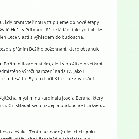
ku, kdy první vteřinou vstupujeme do nové etapy
Svaté Hoře v Příbrami. Předkládám tak symbolický
 den Otce vlasti s výhledem do budoucna.
éze s přáním Božího požehnání, které obsahuje
 Božím milosrdenstvím, ale i s prožitkem setkání
dmistého výročí narození Karla IV. Jako i
osmdesátin. Byla to i příležitost ke zpytování
Vojtěcha, myslím na kardinála Josefa Berana, který
nci. On skládal svou naději a budoucnost církve do
ýchova a výuka. Tento nesnadný úkol chci spolu