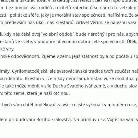
ledovat a uskutečňovat v následujících letech. Bez vaší spolupráce, b
m bez pomoci vás rodičů a učitelů katechetů se nám toto velkolepé
sti i politické sféře, jaký je morální stav společnosti, naříkáme, že
e to především náš úkol, nás křesťanů, církve! Věřím, že naleznu va
k, kdy nás čeká dvojí volební období, bude náročný i pro nás, ab
esťanů ve světě, v podpoře obecného dobra celé společnosti. Útěk,
ké víry,
nské odpovědnosti. Žijeme v zemi, jejíž státnost byla od počátku spo
dmily. Cyrilometodějská, ale svatováclavská tradice tvoří součást naš
u identitu. Křesťan ví, že nikdy není sám, křesťan ví, že modlitba
 ale také může měnit v síle Ducha Svatého tvář země, a v duchu slov s
 této země, která je naší otčinou.
 bych vám chtěl poděkovat za vše, co jste vykonali v minulém roce
dem při budování Božího království. Na přímluvu sv. Vojtěcha vám