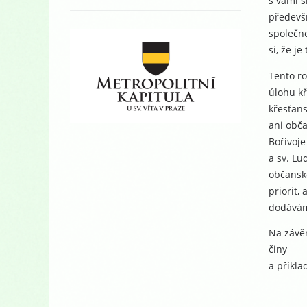
s vámi s
předevší
společno
si, že j
Tento ro
úlohu kř
křesťans
ani obča
Bořivoje
a sv. Lu
občansko
priorit,
dodávám:
Na závěr
činy
a příkla