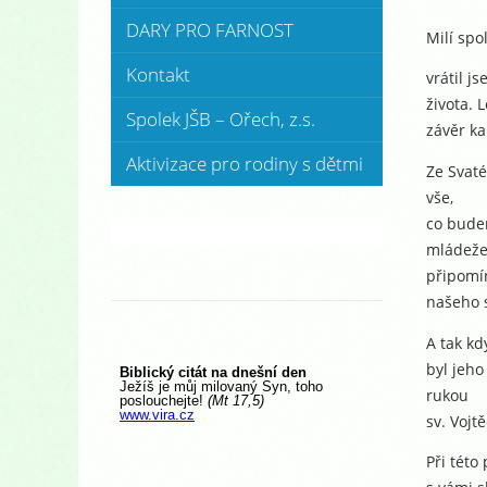
DARY PRO FARNOST
Milí spo
Kontakt
vrátil j
života. 
Spolek JŠB – Ořech, z.s.
závěr ka
Aktivizace pro rodiny s dětmi
Ze Svat
vše,
co bude
mládeže 
připomín
našeho s
A tak kd
byl jeho
rukou
sv. Vojt
Při této