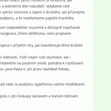
ratři kněží, jáhni, řeholníci a řeholnice, ale
 a jedinečné dílo nepodaří. Vytýkáme celé
 se vytrácí slušnost a zájem o druhého, ale přiznejme
ši podporu, a že nezklameme papeže Františka.
ychom zodpovědně, rozumně a důstojně naplňovali
 rezignace, šíření defétismu, není projevem
jena s přijetím víry, jak manifestuje křest knížete
í státností. Tvoří nejen naši duchovní, ale i
, především na poutním místě, pomáhá k rozlišování
v. Jana Pavla II. při první návštěvě Polska,
, ale také za podporu vyjádřenou vašimi modlitbami,
 spolu s otci biskupy Václavem a Karlem žehnám.