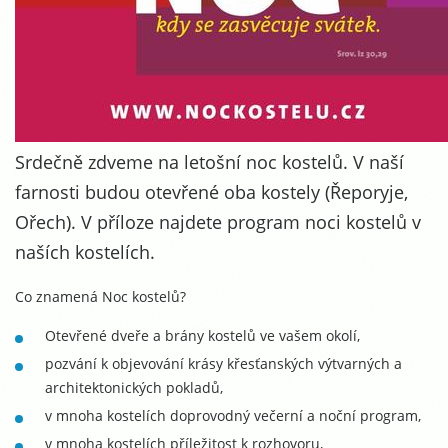
Srdečně zdveme na letošní noc kostelů. V naší
farnosti budou otevřené oba kostely (Řeporyje,
Ořech). V příloze najdete program noci kostelů v
naších kostelích.
Co znamená Noc kostelů?
Otevřené dveře a brány kostelů ve vašem okolí,
pozvání k objevování krásy křesťanských výtvarných a
architektonických pokladů,
v mnoha kostelích doprovodný večerní a noční program,
v mnoha kostelích příležitost k rozhovoru,