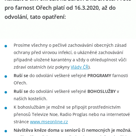
pro farnost Ořech platí od 16.3.2020, až do
odvolání, tato opatření:
Prosíme všechny o pečlivé zachovávání obecných zásad
ochrany před virovou infekcí, o ukázněné zachovávání
případně uložené karantény a vždy o ohleduplnost vůči
zdraví ostatních (viz pokyny
Vlády ČŘ
).
Ruší se
do odvolání veškeré veřejné
PROGRAMY
farnosti
Ořech.
Ruší se
do odvolání veškeré veřejné
BOHOSLUŽBY
v
naších kostelích.
K bohoslužbám je možné se připojit prostřednictvím
přenosů Televize Noe, Radio Proglas nebo na internetové
stránce
www.mseonline.cz
Návštěva kněze doma u seniorů či nemocných je možná.