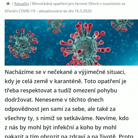
/
Aktuality
/
Mimořádná opatření pro farnost Ořech v souvislosti se
šířením COVID-19 – aktualizováno ke dni 16.3.2020
Nacházíme se v nečekané a výjimečné situaci,
kdy je celá země v karanténě. Toto opatření je
třeba respektovat a tudíž omezení pohybu
dodržovat. Neneseme v těchto dnech
odpovědnost jen sami za sebe, ale také za
všechny ty, s nimiž se setkáváme. Nevíme, kdo
z nás by mohl být infekční a koho by mohl
nakazit a tím ohrozit na zdraví a na životě. Proto