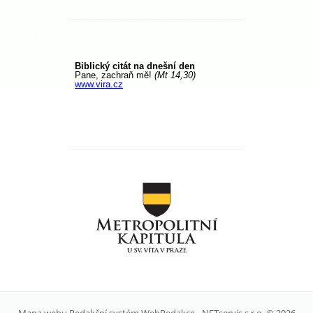
Mapa webu
Redakční systém
WebRedakce
-
NETservis s.r.o.
© 2026