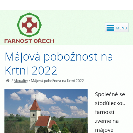
Májová pobožnost na
Krtni 2022
/
Aktuality
/
Májová pobožnost na Krtni 2022
Společně se
stodůleckou
farnosti
zveme na
májové